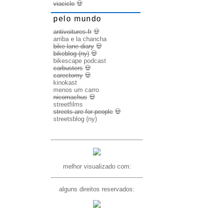
viaciclo
💀
pelo mundo
antivoitures.fr
💀
arriba e la chancha
bike lane diary
💀
bikeblog (ny)
💀
bikescape podcast
carbusters
💀
carectomy
💀
kinokast
menos um carro
nicomachus
💀
streetfilms
streets are for people
💀
streetsblog (ny)
melhor visualizado com:
alguns direitos reservados: