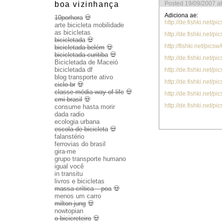
boa vizinhança
Posted 19/09/2007 a
Adiciona ae:
10porhora
💀
http://de.fishki.net/p
arte bicicleta mobilidade
as bicicletas
http://de.fishki.net/p
bicicletada
💀
http://fishki.net/pics
bicicletada belém
💀
bicicletada curitiba
💀
http://de.fishki.net/
Bicicletada de Maceió
bicicletada df
http://de.fishki.net/
blog transporte ativo
http://de.fishki.net/
ciclo br
💀
classe média way of life
💀
http://de.fishki.net/
cmi brasil
💀
http://de.fishki.net/p
consume hasta morir
dada radio
ecologia urbana
escola de bicicleta
💀
falanstério
ferrovias do brasil
gira-me
grupo transporte humano
igual você
in transitu
livros e bicicletas
massa crítica – poa
💀
menos um carro
milton jung
💀
nowtopian
o bicicreteiro
💀