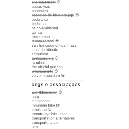
one big torrent
💀
outras vias
panóptico
passeios de bicicleta (sp)
💀
pedalante
pedalinas
psico-ambiental
quintal
recicloteca
renata falzoni
💀
san francisco critical mass
sinal de trânsito
stimulator
tarifazero.org
💀
tc urbes
the official god faq
urbanamente
💀
volvo in oppidum
💀
ongs e associações
abc (blumenau)
💀
antp
ciclocidade
mountain bike bh
time's up
💀
toronto cyclists union
transportation alternatives
transporte ativo
ucb