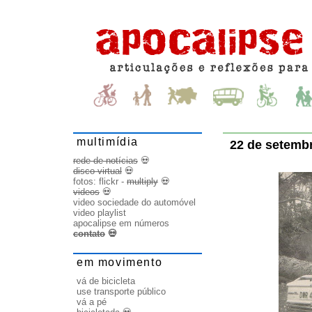
multimídia
22 de setembr
rede de notícias
💀
disco virtual
💀
fotos:
flickr
-
multiply
💀
videos
💀
video sociedade do automóvel
video playlist
apocalipse em números
contato
💀
em movimento
vá de bicicleta
use transporte público
vá a pé