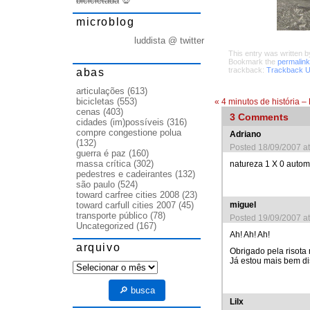
bicicletada
💀
microblog
luddista @ twitter
This entry was written 
Bookmark the
permalink
trackback:
Trackback 
abas
articulações
(613)
bicicletas
(553)
«
4 minutos de história 
cenas
(403)
3
Comments
cidades (im)possíveis
(316)
compre congestione polua
Adriano
(132)
Posted 18/09/2007 a
guerra é paz
(160)
massa crítica
(302)
natureza 1 X 0 autom
pedestres e cadeirantes
(132)
são paulo
(524)
toward carfree cities 2008
(23)
miguel
toward carfull cities 2007
(45)
transporte público
(78)
Posted 19/09/2007 a
Uncategorized
(167)
Ah! Ah! Ah!
arquivo
Obrigado pela risota 
Já estou mais bem di
arquivo
🔎 busca
Lilx