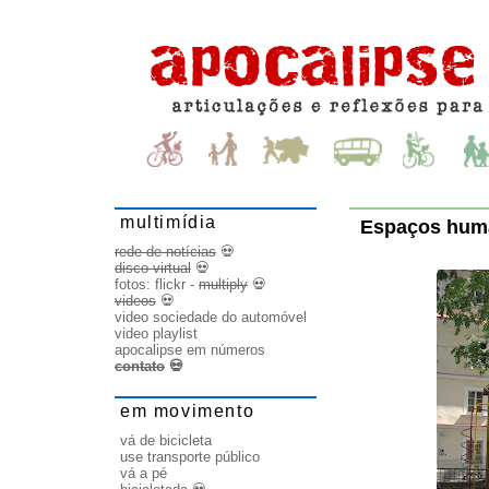
multimídia
Espaços hum
rede de notícias
💀
disco virtual
💀
fotos:
flickr
-
multiply
💀
videos
💀
video sociedade do automóvel
video playlist
apocalipse em números
contato
💀
em movimento
vá de bicicleta
use transporte público
vá a pé