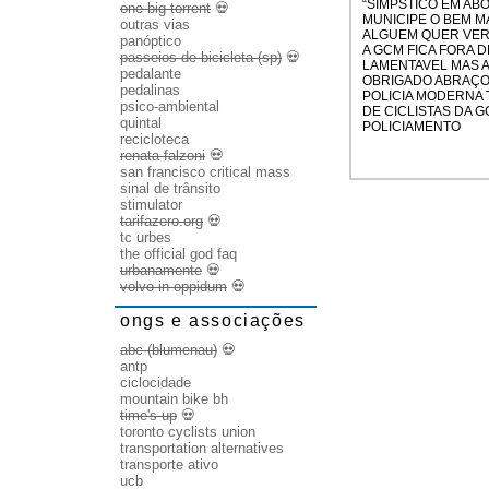
“SIMPSTICO EM AB
one big torrent
💀
MUNICIPE O BEM M
outras vias
ALGUEM QUER VER 
panóptico
A GCM FICA FORA D
passeios de bicicleta (sp)
💀
LAMENTAVEL MAS A
pedalante
OBRIGADO ABRAÇO
pedalinas
POLICIA MODERNA 
psico-ambiental
DE CICLISTAS DA 
quintal
POLICIAMENTO
recicloteca
renata falzoni
💀
san francisco critical mass
sinal de trânsito
stimulator
tarifazero.org
💀
tc urbes
the official god faq
urbanamente
💀
volvo in oppidum
💀
ongs e associações
abc (blumenau)
💀
antp
ciclocidade
mountain bike bh
time's up
💀
toronto cyclists union
transportation alternatives
transporte ativo
ucb