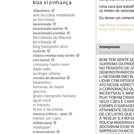
boa vizinhança
Uma cara que trabal
10porhora
💀
os limites de velocid
arte bicicleta mobilidade
Eu deixei um comentá
as bicicletas
bicicletada
💀
http://blog.estadao.co
bicicletada belém
💀
blog=32&c=1&page=
bicicletada curitiba
💀
Bicicletada de Maceió
bicicletada df
blog transporte ativo
Anonymous
ciclo br
💀
Posted 04/09/2007 a
classe média way of life
💀
BOM TEM GENTE Q
cmi brasil
💀
SUPREMO DA PRIO
consume hasta morir
NO TRANSITO DE S
dada radio
DEMONSTRANDOSUA 
ecologia urbana
LI NESSEMESMO BL
escola de bicicleta
💀
LIDAR COM PESSOA
falanstério
ATO NESSE ASPECT
ferrovias do brasil
A CORPORAÇÃO QUE
gira-me
INCENTIVOU E MI
grupo transporte humano
RUA” FORAM CRIAD
igual você
SEUS CÃES E CARR
in transitu
EXEMPLO GARAGEM
livros e bicicletas
ATIVAMENTE DESS
massa crítica – poa
💀
DE CICLISTAS QUE
menos um carro
A “INVEJA” E A IR
POLICIA MODERNA
milton jung
💀
ADOTARAM ESSE P
nowtopian
EMPREGO DA BICIC
o bicicreteiro
💀