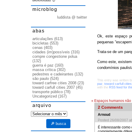
bicicletada
💀
microblog
luddista @ twitter
abas
Ok, este espaço p
articulações
(613)
pequenas “escapem
bicicletas
(553)
cenas
(403)
Trata-se de um parq
cidades (im)possíveis
(316)
compre congestione polua
(132)
Como este, existem
guerra é paz
(160)
condomínios paulist
massa crítica
(302)
pedestres e cadeirantes
(132)
são paulo
(524)
This entry was written 
toward carfree cities 2008
(23)
paz
,
toward carfull citie
toward carfull cities 2007
(45)
with the
RSS feed for thi
transporte público
(78)
Uncategorized
(167)
«
Espaços humanos não 
arquivo
2
Comments
arquivo
Arnoud
Posted 26/08/2007 a
🔎 busca
É interessante como
completamente difere