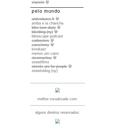
viaciclo
💀
pelo mundo
antivoitures.fr
💀
arriba e la chancha
bike lane diary
💀
bikeblog (ny)
💀
bikescape podcast
carbusters
💀
carectomy
💀
kinokast
menos um carro
nicomachus
💀
streetfilms
streets are for people
💀
streetsblog (ny)
melhor visualizado com:
alguns direitos reservados: