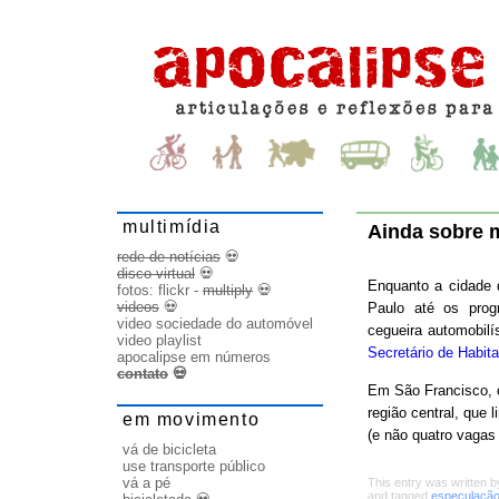
multimídia
Ainda sobre 
rede de notícias
💀
disco virtual
💀
Enquanto a cidade
fotos:
flickr
-
multiply
💀
videos
💀
Paulo até os prog
video sociedade do automóvel
cegueira automobil
video playlist
Secretário de Habit
apocalipse em números
contato
💀
Em São Francisco, o
região central, que
em movimento
(e não quatro vagas
vá de bicicleta
use transporte público
vá a pé
This entry was written 
and tagged
especulaçã