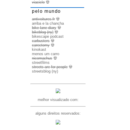
viaciclo
💀
pelo mundo
antivoitures.fr
💀
arriba e la chancha
bike lane diary
💀
bikeblog (ny)
💀
bikescape podcast
carbusters
💀
carectomy
💀
kinokast
menos um carro
nicomachus
💀
streetfilms
streets are for people
💀
streetsblog (ny)
melhor visualizado com:
alguns direitos reservados: