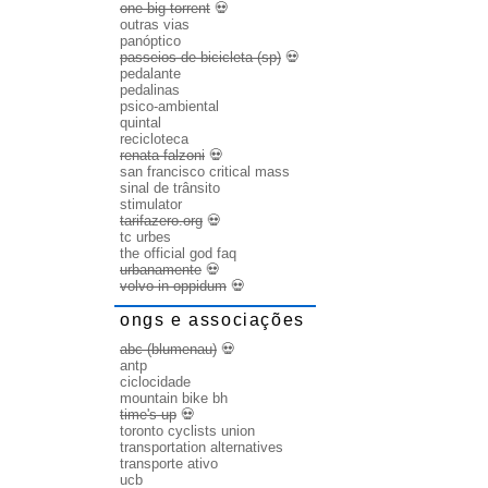
one big torrent
💀
outras vias
panóptico
passeios de bicicleta (sp)
💀
pedalante
pedalinas
psico-ambiental
quintal
recicloteca
renata falzoni
💀
san francisco critical mass
sinal de trânsito
stimulator
tarifazero.org
💀
tc urbes
the official god faq
urbanamente
💀
volvo in oppidum
💀
ongs e associações
abc (blumenau)
💀
antp
ciclocidade
mountain bike bh
time's up
💀
toronto cyclists union
transportation alternatives
transporte ativo
ucb