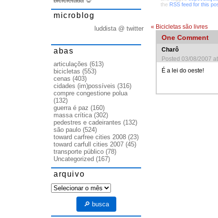
bicicletada
💀
the
RSS feed for this po
microblog
«
Bicicletas são livres
luddista @ twitter
One
Comment
abas
Charô
Posted 03/08/2007 a
articulações
(613)
É a lei do oeste!
bicicletas
(553)
cenas
(403)
cidades (im)possíveis
(316)
compre congestione polua
(132)
guerra é paz
(160)
massa crítica
(302)
pedestres e cadeirantes
(132)
são paulo
(524)
toward carfree cities 2008
(23)
toward carfull cities 2007
(45)
transporte público
(78)
Uncategorized
(167)
arquivo
arquivo
🔎 busca