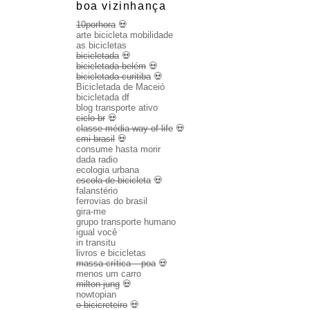
boa vizinhança
10porhora
💀
arte bicicleta mobilidade
as bicicletas
bicicletada
💀
bicicletada belém
💀
bicicletada curitiba
💀
Bicicletada de Maceió
bicicletada df
blog transporte ativo
ciclo br
💀
classe média way of life
💀
cmi brasil
💀
consume hasta morir
dada radio
ecologia urbana
escola de bicicleta
💀
falanstério
ferrovias do brasil
gira-me
grupo transporte humano
igual você
in transitu
livros e bicicletas
massa crítica – poa
💀
menos um carro
milton jung
💀
nowtopian
o bicicreteiro
💀