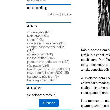
bicicletada
💀
microblog
luddista @ twitter
abas
articulações
(613)
bicicletas
(553)
cenas
(403)
cidades (im)possíveis
(316)
compre congestione polua
Não é apenas em Sã
(132)
guerra é paz
(160)
máfia automobilíst
massa crítica
(302)
republicano Don Fis
pedestres e cadeirantes
(132)
tenta desmontar o p
são paulo
(524)
toward carfree cities 2008
(23)
ampla consulta públ
toward carfull cities 2007
(45)
transporte público
(78)
A “Iniciativa para E
Uncategorized
(167)
aproveitar a readeq
arquivo
acabar com uma anti
cada quatro apartam
arquivo
Isso mesmo: no cen
🔎 busca
quatro apartamentos