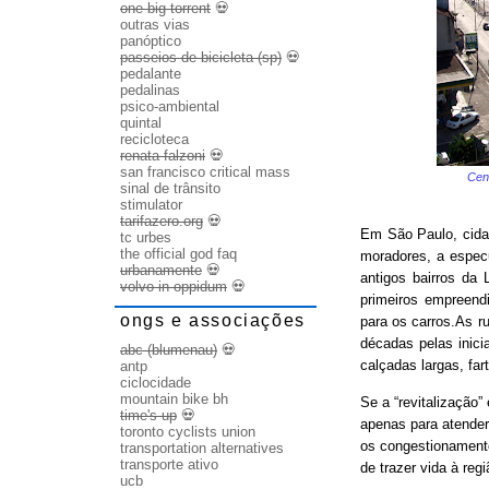
one big torrent
💀
outras vias
panóptico
passeios de bicicleta (sp)
💀
pedalante
pedalinas
psico-ambiental
quintal
recicloteca
renata falzoni
💀
san francisco critical mass
Cen
sinal de trânsito
stimulator
tarifazero.org
💀
Em São Paulo, cida
tc urbes
the official god faq
moradores, a especul
urbanamente
💀
antigos bairros da
volvo in oppidum
💀
primeiros empreend
ongs e associações
para os carros.As r
décadas pelas inici
abc (blumenau)
💀
calçadas largas, far
antp
ciclocidade
mountain bike bh
Se a “revitalização
time's up
💀
apenas para atende
toronto cyclists union
os congestionament
transportation alternatives
transporte ativo
de trazer vida à regi
ucb