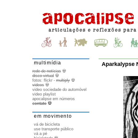
multimídia
Aparkalypse
rede de notícias
💀
disco virtual
💀
fotos:
flickr
-
multiply
💀
videos
💀
video sociedade do automóvel
video playlist
apocalipse em números
contato
💀
em movimento
vá de bicicleta
use transporte público
vá a pé