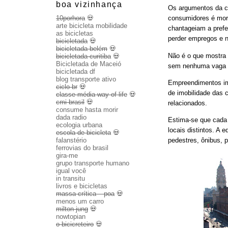
boa vizinhança
Os argumentos da c
10porhora
💀
consumidores é mor
arte bicicleta mobilidade
chantageiam a prefe
as bicicletas
perder empregos e n
bicicletada
💀
bicicletada belém
💀
Não é o que mostra a
bicicletada curitiba
💀
Bicicletada de Maceió
sem nenhuma vaga 
bicicletada df
blog transporte ativo
Empreendimentos imo
ciclo br
💀
de imobilidade das 
classe média way of life
💀
cmi brasil
💀
relacionados.
consume hasta morir
dada radio
Estima-se que cada
ecologia urbana
locais distintos. A
escola de bicicleta
💀
falanstério
pedestres, ônibus, 
ferrovias do brasil
gira-me
grupo transporte humano
igual você
in transitu
livros e bicicletas
massa crítica – poa
💀
menos um carro
milton jung
💀
nowtopian
o bicicreteiro
💀