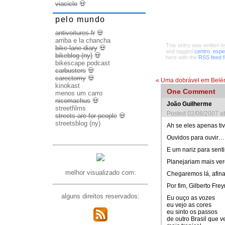
viaciclo
💀
pelo mundo
antivoitures.fr
💀
arriba e la chancha
This entry was written 
bike lane diary
💀
and tagged
centro
,
espe
bikeblog (ny)
💀
here with the
RSS feed fo
bikescape podcast
carbusters
💀
carectomy
💀
«
Uma dobrável em Belé
kinokast
One
Comment
menos um carro
nicomachus
💀
João Guilherme
streetfilms
Posted 02/08/2007 a
streets are for people
💀
streetsblog (ny)
Ah se eles apenas ti
Ouvidos para ouvir…
E um nariz para senti
Planejariam mais verd
melhor visualizado com:
Chegaremos lá, afina
Por fim, Gilberto Fre
alguns direitos reservados:
Eu ouço as vozes
eu vejo as cores
eu sinto os passos
de outro Brasil que v