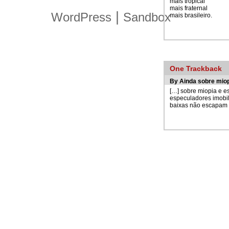
mais tropical
mais fraternal
|
WordPress
Sandbox
mais brasileiro.
One
Trackback
By
Ainda sobre miop
[…] sobre miopia e e
especuladores imobil
baixas não escapam 