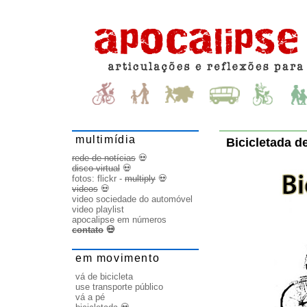
multimídia
Bicicletada d
rede de notícias
💀
disco virtual
💀
fotos:
flickr
-
multiply
💀
videos
💀
video sociedade do automóvel
video playlist
apocalipse em números
contato
💀
em movimento
vá de bicicleta
use transporte público
vá a pé