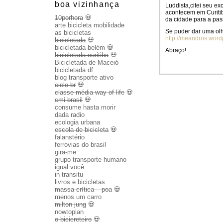
boa vizinhança
Luddista,citei seu ex
acontecem em Curitib
10porhora
💀
da cidade para a pa
arte bicicleta mobilidade
Se puder dar uma ol
as bicicletas
http://meandros.word
bicicletada
💀
bicicletada belém
💀
Abraço!
bicicletada curitiba
💀
Bicicletada de Maceió
bicicletada df
blog transporte ativo
ciclo br
💀
classe média way of life
💀
cmi brasil
💀
consume hasta morir
dada radio
ecologia urbana
escola de bicicleta
💀
falanstério
ferrovias do brasil
gira-me
grupo transporte humano
igual você
in transitu
livros e bicicletas
massa crítica – poa
💀
menos um carro
milton jung
💀
nowtopian
o bicicreteiro
💀