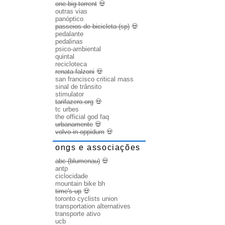
one big torrent
💀
outras vias
panóptico
passeios de bicicleta (sp)
💀
pedalante
pedalinas
psico-ambiental
quintal
recicloteca
renata falzoni
💀
san francisco critical mass
sinal de trânsito
stimulator
tarifazero.org
💀
tc urbes
the official god faq
urbanamente
💀
volvo in oppidum
💀
ongs e associações
abc (blumenau)
💀
antp
ciclocidade
mountain bike bh
time's up
💀
toronto cyclists union
transportation alternatives
transporte ativo
ucb