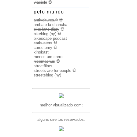
viaciclo
💀
pelo mundo
antivoitures.fr
💀
arriba e la chancha
bike lane diary
💀
bikeblog (ny)
💀
bikescape podcast
carbusters
💀
carectomy
💀
kinokast
menos um carro
nicomachus
💀
streetfilms
streets are for people
💀
streetsblog (ny)
melhor visualizado com:
alguns direitos reservados: