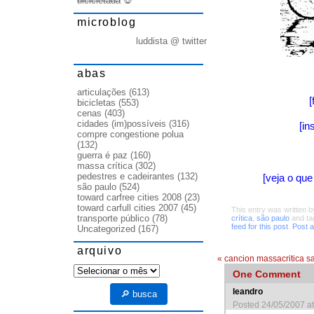
bicicletada
💀
microblog
luddista @ twitter
abas
articulações
(613)
[
bicicletas
(553)
cenas
(403)
cidades (im)possíveis
(316)
[in
compre congestione polua
(132)
guerra é paz
(160)
massa crítica
(302)
pedestres e cadeirantes
(132)
[veja o qu
são paulo
(524)
toward carfree cities 2008
(23)
toward carfull cities 2007
(45)
This entry was written 
transporte público
(78)
crítica
,
são paulo
and t
feed for this post
.
Post 
Uncategorized
(167)
arquivo
«
cancion massacritica 
arquivo
One
Comment
leandro
🔎 busca
Posted 24/05/2007 a