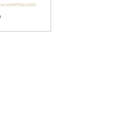
/aJ-wW4P5i2k/s1600-
)