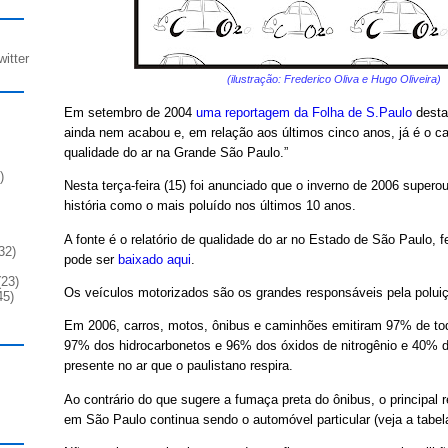
witter
(ilustração: Frederico Oliva e Hugo Oliveira)
Em setembro de 2004
uma reportagem da Folha de S.Paulo
desta
ainda nem acabou e, em relação aos últimos cinco anos, já é o 
qualidade do ar na Grande São Paulo.”
)
Nesta terça-feira (15) foi anunciado que o inverno de 2006 supero
história como o mais poluído nos últimos 10 anos.
A fonte é o relatório de qualidade do ar no Estado de São Paulo, f
32)
pode ser
baixado aqui
.
23)
Os veículos motorizados são os grandes responsáveis pela poluiç
45)
Em 2006, carros, motos, ônibus e caminhões emitiram 97% de to
97% dos hidrocarbonetos e 96% dos óxidos de nitrogênio e 40% de
presente no ar que o paulistano respira.
Ao contrário do que sugere a fumaça preta do ônibus, o principal 
em São Paulo continua sendo o automóvel particular (veja a tabel