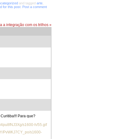
categorized
and tagged
arte
,
 for this post
.
Post a comment
ra a integração com os trilhos
»
Curitiba!!! Para que?
4pu8fNJ3Xg/s1600-h/55.gif
HY/PvWKJ7CY_po/s1600-