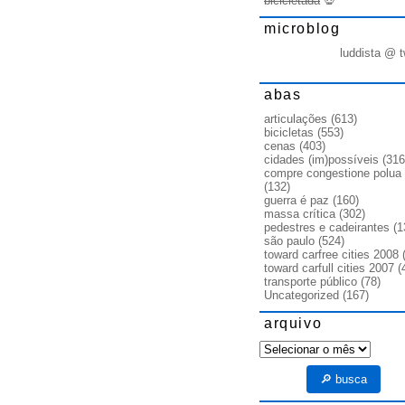
bicicletada
💀
microblog
luddista @ t
abas
articulações
(613)
bicicletas
(553)
cenas
(403)
cidades (im)possíveis
(316
compre congestione polua
(132)
guerra é paz
(160)
massa crítica
(302)
pedestres e cadeirantes
(1
são paulo
(524)
toward carfree cities 2008
(
toward carfull cities 2007
(
transporte público
(78)
Uncategorized
(167)
arquivo
arquivo
🔎 busca