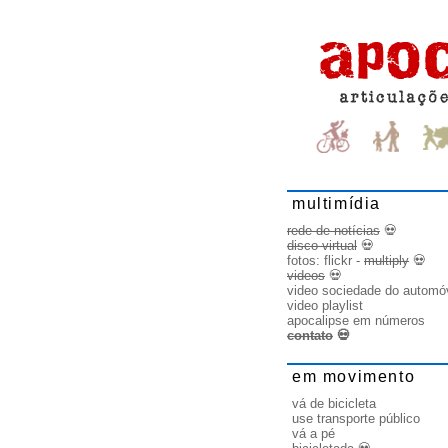
multimídia
rede de notícias
💀
disco virtual
💀
fotos:
flickr
-
multiply
💀
videos
💀
video sociedade do automó
video playlist
apocalipse em números
contato
💀
em movimento
vá de bicicleta
use transporte público
vá a pé