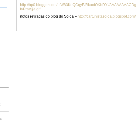
http://bp0.blogger.com/_tW83KoQCqyE/RkuotOKbDYI/AAAAAAAACDg
h/PraÃ§a.gif
(fotos retiradas do blog do Solda –
http://cartunistasolda.blogspot.com/
:
os: