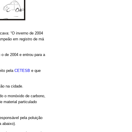
cava: “O inverno de 2004
campeão em registro de má
u o de 2004 e entrou para a
eito pela
CETESB
e que
ão na cidade.
do o monóxido de carbono,
 material particulado
responsável pela poluição
a abaixo).