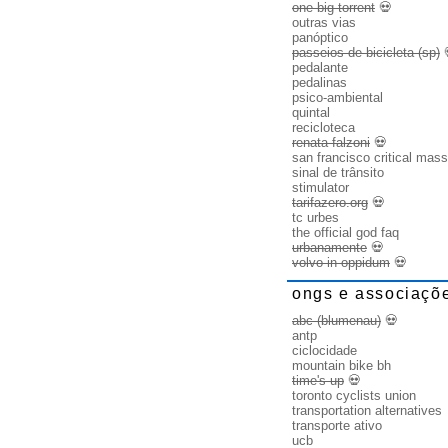
one big torrent
💀
outras vias
panóptico
passeios de bicicleta (sp)
pedalante
pedalinas
psico-ambiental
quintal
recicloteca
renata falzoni
💀
san francisco critical mass
sinal de trânsito
stimulator
tarifazero.org
💀
tc urbes
the official god faq
urbanamente
💀
volvo in oppidum
💀
ongs e associaçõ
abc (blumenau)
💀
antp
ciclocidade
mountain bike bh
time's up
💀
toronto cyclists union
transportation alternatives
transporte ativo
ucb