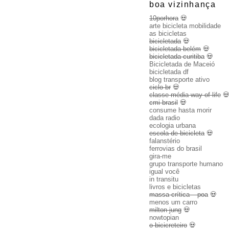
boa vizinhança
10porhora
💀
arte bicicleta mobilidade
as bicicletas
bicicletada
💀
bicicletada belém
💀
bicicletada curitiba
💀
Bicicletada de Maceió
bicicletada df
blog transporte ativo
ciclo br
💀
classe média way of life

cmi brasil
💀
consume hasta morir
dada radio
ecologia urbana
escola de bicicleta
💀
falanstério
ferrovias do brasil
gira-me
grupo transporte humano
igual você
in transitu
livros e bicicletas
massa crítica – poa
💀
menos um carro
milton jung
💀
nowtopian
o bicicreteiro
💀