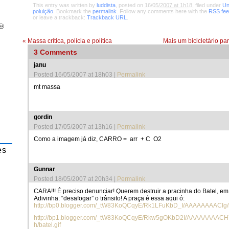
This entry was written by
luddista
, posted on
16/05/2007 at 1h18
, filed under
Un
poluição
. Bookmark the
permalink
. Follow any comments here with the
RSS feed
or leave a trackback:
Trackback URL
.
💀
«
Massa crítica, polícia e política
Mais um bicicletário pa
3
Comments
janu
Posted 16/05/2007 at 18h03
|
Permalink
mt massa
gordin
Posted 17/05/2007 at 13h16
|
Permalink
Como a imagem já diz, CARRO = arr + C O2
es
Gunnar
Posted 18/05/2007 at 20h34
|
Permalink
CARA!!! É preciso denunciar! Querem destruir a pracinha do Batel, em 
Adivinha: “desafogar” o trânsito! A praça é essa aqui ó:
http://bp0.blogger.com/_tW83KoQCqyE/Rk1LFuKbD_I/AAAAAAAACIg/i
http://bp1.blogger.com/_tW83KoQCqyE/Rkw5gOKbD2I/AAAAAAAAC
h/batel.gif