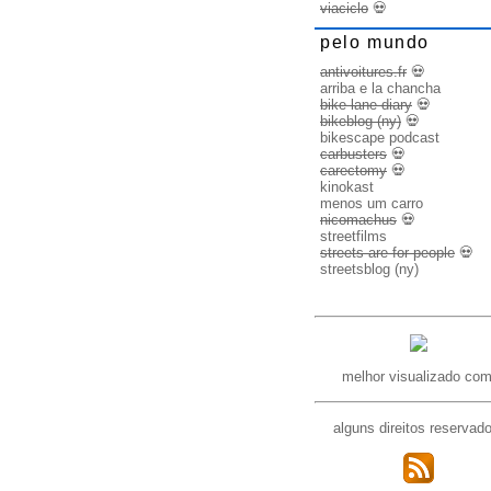
viaciclo
💀
pelo mundo
antivoitures.fr
💀
arriba e la chancha
bike lane diary
💀
bikeblog (ny)
💀
bikescape podcast
carbusters
💀
carectomy
💀
kinokast
menos um carro
nicomachus
💀
streetfilms
streets are for people
💀
streetsblog (ny)
melhor visualizado com
alguns direitos reservad