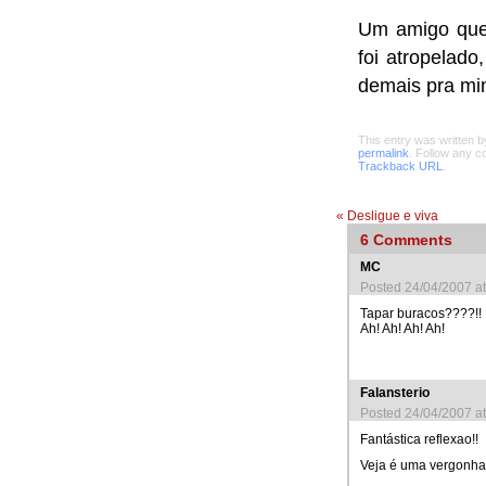
Um amigo que 
foi atropelado,
demais pra mi
This entry was written 
permalink
. Follow any 
Trackback URL
.
«
Desligue e viva
6
Comments
MC
Posted 24/04/2007 a
Tapar buracos????!!
Ah! Ah! Ah! Ah!
Falansterio
Posted 24/04/2007 a
Fantástica reflexao!!
Veja é uma vergonha 