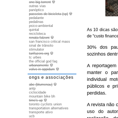
one big torrent
💀
outras vias
panóptico
passeios de bicicleta (sp)
💀
pedalante
pedalinas
psico-ambiental
As 10 dicas são 
quintal
recicloteca
de “custo finance
renata falzoni
💀
san francisco critical mass
sinal de trânsito
30% dos paul
stimulator
tarifazero.org
💀
sozinhos dentr
tc urbes
the official god faq
A reportagem 
urbanamente
💀
volvo in oppidum
💀
manter o para
ongs e associações
individual mo
abc (blumenau)
💀
públicos e p
antp
ciclocidade
perdidas.
mountain bike bh
time's up
💀
A revista não
toronto cyclists union
transportation alternatives
uso do autom
transporte ativo
ucb