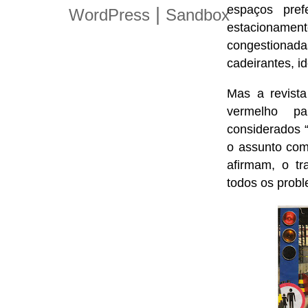
espaços pref
|
WordPress
Sandbox
estacionament
congestionad
cadeirantes, i
Mas a revista
vermelho pa
considerados “d
o assunto com
afirmam, o tr
todos os prob