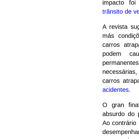
impacto foi
trânsito de v
A revista su
más condiçõ
carros atra
podem caus
permanente
necessárias,
carros atra
acidentes
.
O gran fina
absurdo do pr
Ao contrário
desempenham 