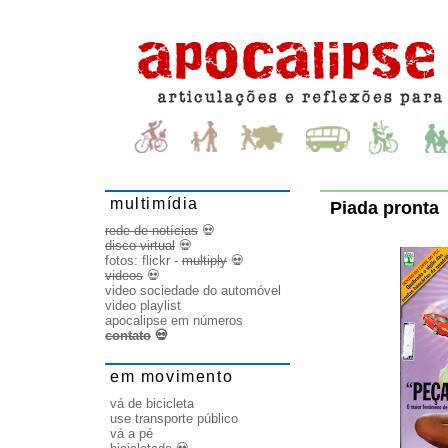
multimídia
Piada pronta
rede de notícias
💀
disco virtual
💀
fotos:
flickr
-
multiply
💀
videos
💀
video sociedade do automóvel
video playlist
apocalipse em números
contato
💀
em movimento
vá de bicicleta
use transporte público
vá a pé