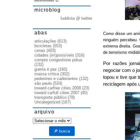
bicicletada
💀
microblog
luddista @ twitter
abas
Como disse um ami
ninguém percebeu. 
articulações
(613)
bicicletas
(553)
extrema direita. Go
cenas
(403)
de terrorismo midiá
cidades (im)possíveis
(316)
compre congestione polua
Por razões jornal
(132)
guerra é paz
(160)
negociar com o jo
massa crítica
(302)
topou e tive que 
pedestres e cadeirantes
(132)
são paulo
(524)
reciclagem após u
toward carfree cities 2008
(23)
toward carfull cities 2007
(45)
transporte público
(78)
Uncategorized
(167)
arquivo
arquivo
🔎 busca