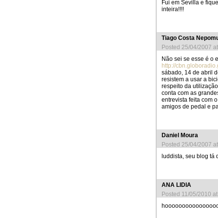
Fui em Sevilla e fiqu
inteira!!!!
Tiago Costa Nepom
Posted 25/04/2007 a
Não sei se esse é o e
http://cbn.globoradi
sábado, 14 de abril d
resistem a usar a bic
respeito da utilizaç
conta com as grande
entrevista feita com
amigos de pedal e pa
Daniel Moura
Posted 25/04/2007 a
luddista, seu blog t
ANA LIDIA
Posted 11/05/2010 a
hoooooooooooooooooo