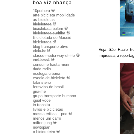
boa vizinhança
10porhora
💀
arte bicicleta mobilidade
as bicicletas
bicicletada
💀
bicicletada belém
💀
bicicletada curitiba
💀
Bicicletada de Maceió
bicicletada df
blog transporte ativo
Veja São Paulo t
ciclo br
💀
impressa, a report
classe média way of life
💀
cmi brasil
💀
consume hasta morir
dada radio
ecologia urbana
escola de bicicleta
💀
falanstério
ferrovias do brasil
gira-me
grupo transporte humano
igual você
in transitu
livros e bicicletas
massa crítica – poa
💀
menos um carro
milton jung
💀
nowtopian
o bicicreteiro
💀