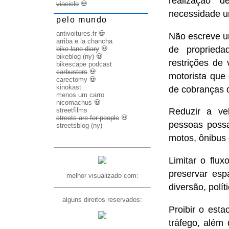
realização
viaciclo
💀
necessidade u
pelo mundo
antivoitures.fr
💀
Não escreve u
arriba e la chancha
de proprieda
bike lane diary
💀
bikeblog (ny)
💀
restrições de
bikescape podcast
carbusters
💀
motorista que
carectomy
💀
kinokast
de cobranças d
menos um carro
nicomachus
💀
streetfilms
Reduzir a ve
streets are for people
💀
pessoas possa
streetsblog (ny)
motos, ônibus 
Limitar o flu
preservar esp
melhor visualizado com:
diversão, polí
alguns direitos reservados:
Proibir o est
tráfego, além 