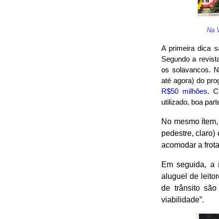
Na V
A primeira dica 
Segundo a revista
os solavancos. N
até agora) do pr
R$50 milhões
. C
utilizado, boa par
No mesmo ítem, a
pedestre, claro)
acomodar a frot
Em seguida, a r
aluguel de leito
de trânsito são
viabilidade”.