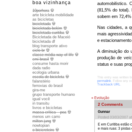
boa vizinhança
automobilístico.
(81,5% do total).
10porhora
💀
arte bicicleta mobilidade
sobem em 72,4% p
as bicicletas
bicicletada
💀
Nas cidades, a qu
bicicletada belém
💀
bicicletada curitiba
💀
mais agressividad
Bicicletada de Maceió
e estacionamento 
bicicletada df
blog transporte ativo
ciclo br
💀
A diminuição do 
classe média way of life
💀
produção de veíc
cmi brasil
💀
consume hasta morir
status e suas pro
dada radio
ecologia urbana
escola de bicicleta
💀
This entry was written 
falanstério
permalink
. Follow any 
Trackback URL
.
ferrovias do brasil
gira-me
grupo transporte humano
«
Evolução
igual você
in transitu
2
Comments
livros e bicicletas
Gunnar
massa crítica – poa
💀
menos um carro
Posted 03/03/2007 a
milton jung
💀
E em Curitiba estão c
nowtopian
e mais ruas: 3 pista
o bicicreteiro
💀