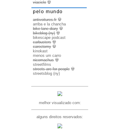
viaciclo
💀
pelo mundo
antivoitures.fr
💀
arriba e la chancha
bike lane diary
💀
bikeblog (ny)
💀
bikescape podcast
carbusters
💀
carectomy
💀
kinokast
menos um carro
nicomachus
💀
streetfilms
streets are for people
💀
streetsblog (ny)
melhor visualizado com:
alguns direitos reservados: