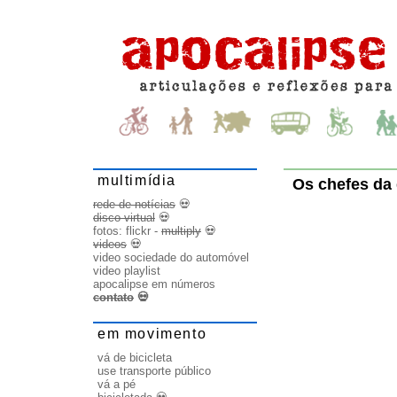
multimídia
Os chefes da
rede de notícias
💀
disco virtual
💀
fotos:
flickr
-
multiply
💀
videos
💀
video sociedade do automóvel
video playlist
apocalipse em números
contato
💀
em movimento
vá de bicicleta
use transporte público
vá a pé