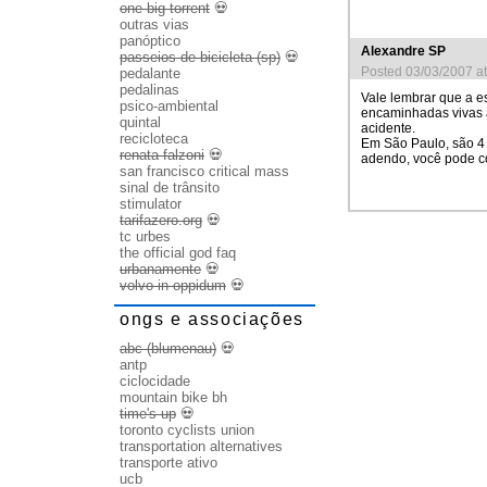
one big torrent
💀
outras vias
panóptico
Alexandre SP
passeios de bicicleta (sp)
💀
Posted 03/03/2007 a
pedalante
pedalinas
Vale lembrar que a es
psico-ambiental
encaminhadas vivas a
quintal
acidente.
recicloteca
Em São Paulo, são 4 m
renata falzoni
💀
adendo, você pode co
san francisco critical mass
sinal de trânsito
stimulator
tarifazero.org
💀
tc urbes
the official god faq
urbanamente
💀
volvo in oppidum
💀
ongs e associações
abc (blumenau)
💀
antp
ciclocidade
mountain bike bh
time's up
💀
toronto cyclists union
transportation alternatives
transporte ativo
ucb