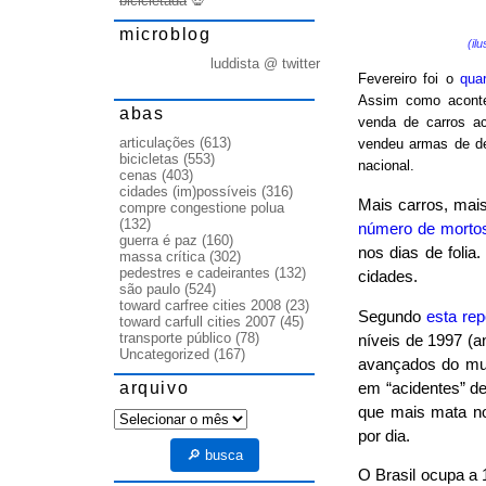
bicicletada
💀
microblog
(il
luddista @ twitter
Fevereiro foi o
qua
Assim como acont
abas
venda de carros ac
articulações
(613)
vendeu armas de d
bicicletas
(553)
nacional.
cenas
(403)
cidades (im)possíveis
(316)
Mais carros, mai
compre congestione polua
(132)
número de morto
guerra é paz
(160)
nos dias de folia
massa crítica
(302)
pedestres e cadeirantes
(132)
cidades.
são paulo
(524)
toward carfree cities 2008
(23)
Segundo
esta re
toward carfull cities 2007
(45)
transporte público
(78)
níveis de 1997 (a
Uncategorized
(167)
avançados do mun
arquivo
em “acidentes” de
que mais mata no 
arquivo
por dia.
🔎 busca
O Brasil ocupa a 