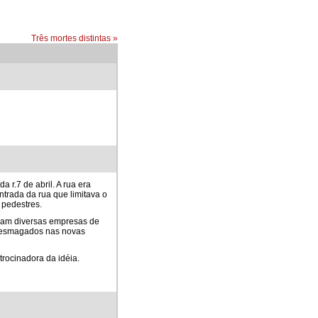
Três mortes distintas
»
 r.7 de abril. A rua era
ntrada da rua que limitava o
s pedestres.
aram diversas empresas de
am esmagados nas novas
trocinadora da idéia.