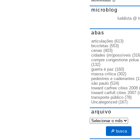
bicicletada
💀
microblog
luddista @ t
abas
articulações
(613)
bicicletas
(553)
cenas
(403)
cidades (im)possíveis
(316
compre congestione polua
(132)
guerra é paz
(160)
massa crítica
(302)
pedestres e cadeirantes
(1
são paulo
(524)
toward carfree cities 2008
(
toward carfull cities 2007
(
transporte público
(78)
Uncategorized
(167)
arquivo
arquivo
🔎 busca