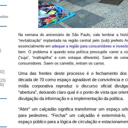
witter
Na semana do aniversário de São Paulo, vale lembrar a histór
“revitalização” implantada na região central pelo (sub) prefeito
A
essencialmente em
adequar a região para consumidores e investi
)
bem. O problema é quando esta política pressupõe varrer a vid
(“suja”, “maltrapilha” e com sotaque diferente). Saem de ce
consumidores. Saem os camelôs, entram os carros.
32)
Uma das frentes deste processo é o fechamento dos 
década de 70 como espaço agradável de convivência e ci
23)
45)
mídia corporativa reproduz o discurso oficial divul
“abertura”, deixando claro qual é o ponto de vista que orie
divulgação da informação e a implementação da política.
“Abrir” um calçadão significa transformar um espaço ur
para pedestres. “Fechar” um calçadão é exterminá-lo
espaço público para a lógica de circulação e estacionamen