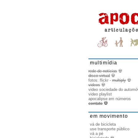
multimídia
rede de notícias
💀
disco virtual
💀
fotos:
flickr
-
multiply
💀
videos
💀
video sociedade do automó
video playlist
apocalipse em números
contato
💀
em movimento
vá de bicicleta
use transporte público
vá a pé