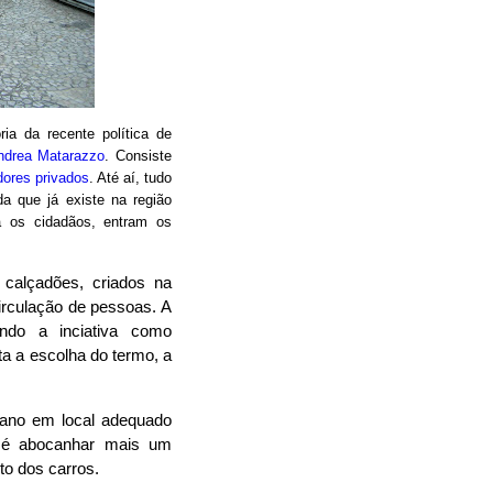
ia da recente política de
ndrea Matarazzo
. Consiste
dores privados
. Até aí, tudo
a que já existe na região
na os cidadãos, entram os
calçadões, criados na
rculação de pessoas. A
gando a inciativa como
nta a escolha do termo, a
bano em local adequado
, é abocanhar mais um
to dos carros.