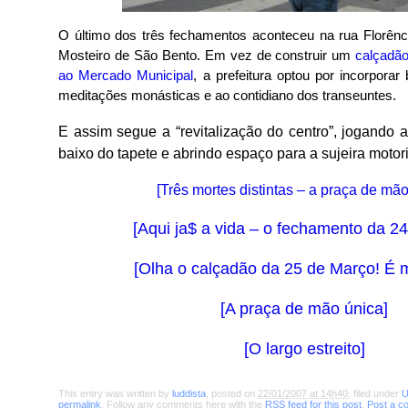
O último dos três fechamentos aconteceu na rua Florênc
Mosteiro de São Bento. Em vez de construir um
calçadão
ao Mercado Municipal
, a prefeitura optou por incorporar
meditações monásticas e ao contidiano dos transeuntes.
E assim segue a “revitalização do centro”, jogando 
baixo do tapete e abrindo espaço para a sujeira motor
[Três mortes distintas – a praça de mão
[Aqui ja$ a vida – o fechamento da 2
[Olha o calçadão da 25 de Março! É 
[A praça de mão única]
[O largo estreito]
This entry was written by
luddista
, posted on
22/01/2007 at 14h40
, filed under
U
permalink
. Follow any comments here with the
RSS feed for this post
.
Post a 