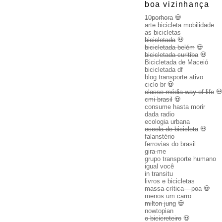
boa vizinhança
10porhora
💀
arte bicicleta mobilidade
as bicicletas
bicicletada
💀
bicicletada belém
💀
bicicletada curitiba
💀
Bicicletada de Maceió
bicicletada df
blog transporte ativo
ciclo br
💀
classe média way of life

cmi brasil
💀
consume hasta morir
dada radio
ecologia urbana
escola de bicicleta
💀
falanstério
ferrovias do brasil
gira-me
grupo transporte humano
igual você
in transitu
livros e bicicletas
massa crítica – poa
💀
menos um carro
milton jung
💀
nowtopian
o bicicreteiro
💀