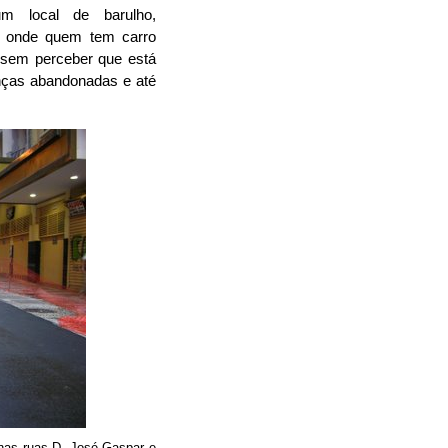
 local de barulho,
l, onde quem tem carro
s sem perceber que está
anças abandonadas e até
 nas ruas D. José Gaspar e