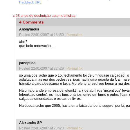
Trackback URL
.
«
53 anos de destruição automobilística
4
Comments
Anonymous
Posted 22/01/2007 at 18h50
|
Permalink
ahn?
que bela renovação…
panoptico
Posted 22/01/2007 at 22h29
|
Permalink
só uma obs. acho que o 1o. fechamento foi de um ‘quase calçadão’, o da
asfaltada, mas era dos pedestres, pois havia uma guarita da CET na e
trânsito a carga/descarga e taxis. A prefeitura resolveu tomar a rua do
Há uma grande empresa de telemkt na 7 de abril (os “incentivos” lev
telemkt ao centro), os mtos funcionários, entre um turno e outro, fic
calçadas emendadas e os carros livres.
Na época, acho que 2005, havia uma faixa da ‘porto seguro’ por lá, pa
Alexandre SP
Posted 22/01/2007 at 23h23
|
Permalink