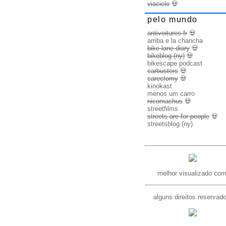
viaciclo
💀
pelo mundo
antivoitures.fr
💀
arriba e la chancha
bike lane diary
💀
bikeblog (ny)
💀
bikescape podcast
carbusters
💀
carectomy
💀
kinokast
menos um carro
nicomachus
💀
streetfilms
streets are for people
💀
streetsblog (ny)
melhor visualizado com
alguns direitos reservad