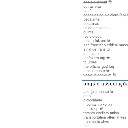
one big torrent
💀
outras vias
panóptico
passeios de bicicleta (sp)
pedalante
pedalinas
psico-ambiental
quintal
recicloteca
renata falzoni
💀
san francisco critical mass
sinal de trânsito
stimulator
tarifazero.org
💀
tc urbes
the official god faq
urbanamente
💀
volvo in oppidum
💀
ongs e associaçõ
abc (blumenau)
💀
antp
ciclocidade
mountain bike bh
time's up
💀
toronto cyclists union
transportation alternatives
transporte ativo
ucb