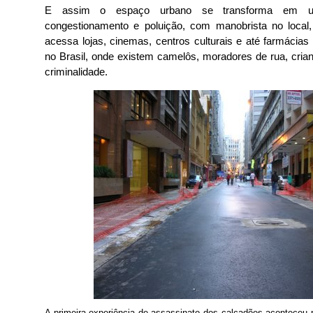
E assim o espaço urbano se transforma em um
congestionamento e poluição, com manobrista no loca
acessa lojas, cinemas, centros culturais e até farmácia
no Brasil, onde existem camelôs, moradores de rua, cri
criminalidade.

A primeira experiência de assassinato dos calçadões aconteceu