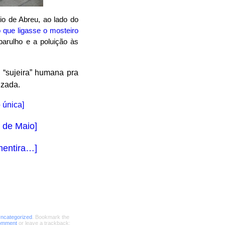
io de Abreu, ao lado do
 que ligasse o mosteiro
 barulho e a poluição às
a “sujeira” humana pra
izada.
 única]
4 de Maio]
mentira…]
ncategorized
. Bookmark the
comment
or leave a trackback: