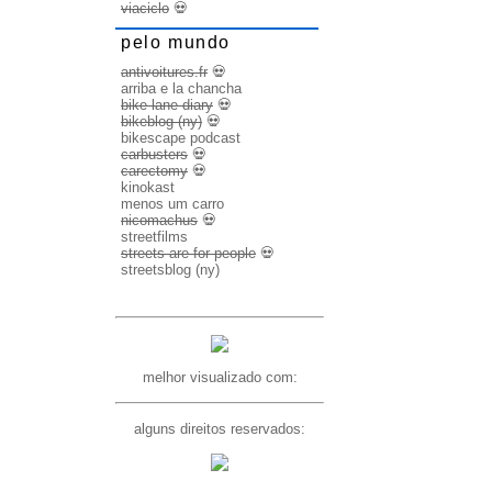
viaciclo
💀
pelo mundo
antivoitures.fr
💀
arriba e la chancha
bike lane diary
💀
bikeblog (ny)
💀
bikescape podcast
carbusters
💀
carectomy
💀
kinokast
menos um carro
nicomachus
💀
streetfilms
streets are for people
💀
streetsblog (ny)
melhor visualizado com:
alguns direitos reservados: