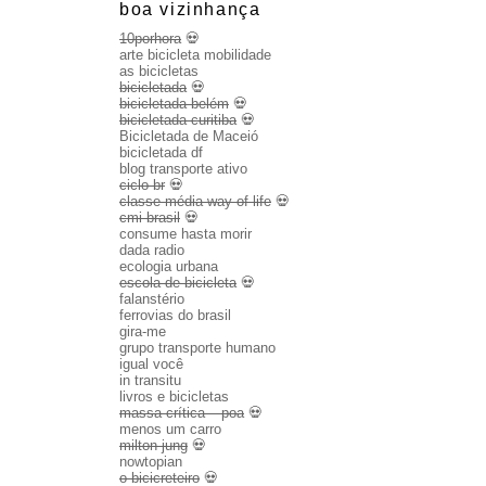
boa vizinhança
10porhora
💀
arte bicicleta mobilidade
as bicicletas
bicicletada
💀
bicicletada belém
💀
bicicletada curitiba
💀
Bicicletada de Maceió
bicicletada df
blog transporte ativo
ciclo br
💀
classe média way of life
💀
cmi brasil
💀
consume hasta morir
dada radio
ecologia urbana
escola de bicicleta
💀
falanstério
ferrovias do brasil
gira-me
grupo transporte humano
igual você
in transitu
livros e bicicletas
massa crítica – poa
💀
menos um carro
milton jung
💀
nowtopian
o bicicreteiro
💀