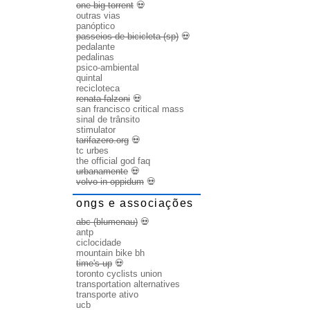
one big torrent
💀
outras vias
panóptico
passeios de bicicleta (sp)
💀
pedalante
pedalinas
psico-ambiental
quintal
recicloteca
renata falzoni
💀
san francisco critical mass
sinal de trânsito
stimulator
tarifazero.org
💀
tc urbes
the official god faq
urbanamente
💀
volvo in oppidum
💀
ongs e associações
abc (blumenau)
💀
antp
ciclocidade
mountain bike bh
time's up
💀
toronto cyclists union
transportation alternatives
transporte ativo
ucb