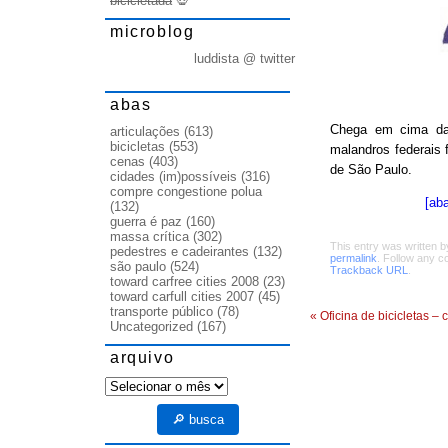
bicicletada
💀
microblog
luddista @ twitter
abas
Chega em cima da 
articulações
(613)
bicicletas
(553)
malandros federais f
cenas
(403)
de São Paulo.
cidades (im)possíveis
(316)
compre congestione polua
[ab
(132)
guerra é paz
(160)
massa crítica
(302)
This entry was written 
pedestres e cadeirantes
(132)
permalink
. Follow any 
são paulo
(524)
Trackback URL
.
toward carfree cities 2008
(23)
toward carfull cities 2007
(45)
transporte público
(78)
«
Oficina de bicicletas – 
Uncategorized
(167)
arquivo
arquivo
🔎 busca