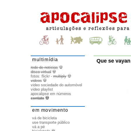
multimídia
Que se vayan
rede de notícias
💀
disco virtual
💀
fotos:
flickr
-
multiply
💀
videos
💀
video sociedade do automóvel
video playlist
apocalipse em números
contato
💀
em movimento
vá de bicicleta
use transporte público
vá a pé