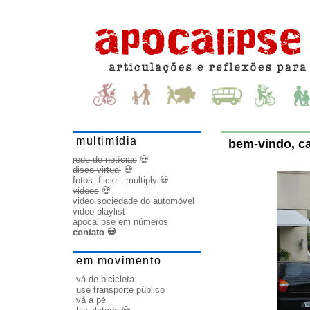
multimídia
bem-vindo, c
rede de notícias
💀
disco virtual
💀
fotos:
flickr
-
multiply
💀
videos
💀
video sociedade do automóvel
video playlist
apocalipse em números
contato
💀
em movimento
vá de bicicleta
use transporte público
vá a pé