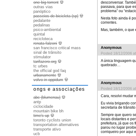
one big torrent
💀
desconversar. També
passava, para que es
outras vias
problema” ou “estaci
panóptico
passeios de bicicleta (sp)
💀
Nesta foto ainda é p
pedalante
correntes.
pedalinas
psico-ambiental
Mas, também, o que 
quintal
recicloteca
renata falzoni
💀
Anonymous
san francisco critical mass
sinal de trânsito
Posted 18/12/2006 a
stimulator
A única linguagem qu
tarifazero.org
💀
quebrado…
tc urbes
the official god faq
urbanamente
💀
volvo in oppidum
💀
Anonymous
ongs e associações
Posted 18/12/2006 a
Cara, resolvi mudar 
abc (blumenau)
💀
antp
Eu vivia brigando co
ciclocidade
secretaria de trânsi
mountain bike bh
Sempre que quero ser
time's up
💀
locais distantes e pe
toronto cyclists union
prefeitura, já que os
transportation alternatives
parou no lugar proibid
transporte ativo
corriqueiro por aqui 
ucb