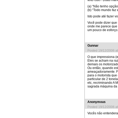
(a) “Não tenho opção
(b) “Todo mundo faz e
Isto pode até fazer v
Você pode dizer que 
onde me parece que o
um pouco de esforço
Gunnar
Posted 19/12/2006 a
O que impressiona (e
Eles se acham na ra
demais os motorizado
Ou então, quando est
ameaçadoramente. Faç
para o motorista que 
particular de 2 tone
etc, recriminando A M
sagrada máquina da 
Anonymous
Posted 19/12/2006 a
Vocês não entenderam