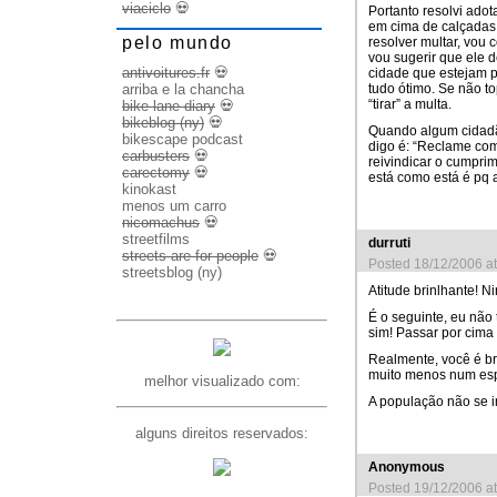
viaciclo
💀
Portanto resolvi adot
em cima de calçadas 
pelo mundo
resolver multar, vou 
vou sugerir que ele 
antivoitures.fr
💀
cidade que estejam pr
tudo ótimo. Se não to
arriba e la chancha
“tirar” a multa.
bike lane diary
💀
bikeblog (ny)
💀
Quando algum cidadã
bikescape podcast
digo é: “Reclame com
carbusters
💀
reivindicar o cumpri
carectomy
💀
está como está é pq 
kinokast
menos um carro
nicomachus
💀
streetfilms
durruti
streets are for people
💀
Posted 18/12/2006 a
streetsblog (ny)
Atitude brinlhante! 
É o seguinte, eu não
sim! Passar por cima
Realmente, você é br
muito menos num es
melhor visualizado com:
A população não se i
alguns direitos reservados:
Anonymous
Posted 19/12/2006 a