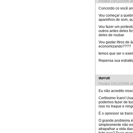
Posted 19/12/2006 a
Concordo co você an
Vou começar a quebra
aparelhos de som, q
Vou fazer um portest
outros antes deles f
deles de roubar.
Vou gastar litros de 
economizando????
temos que ser o ex
Repensa sua estraté
durruti
Posted 19/12/2006 a
Eu não acredito niss
Certíssimo Ícaro! U
podemos fazer de tud
isso no Iraque e nin
É o opressor se tran
O grande problema é 
simplesmente não exi
atrapalhar a vida da
feito isso? Duas man