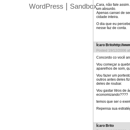
|
WordPress
Sandbox
Cara, não fale assim
um absurdo.
Apenas cansei de ser
cidade inteira.
O dia que eu perceb
nesse faz de conta.
Ícaro Britohttp://w
Posted 19/12/2006 a
Concordo co você an
Vou começar a quebra
aparelhos de som, q
Vou fazer um portest
outros antes deles f
deles de roubar.
Vou gastar litros de 
economizando????
temos que ser o ex
Repensa sua estraté
Ícaro Brito