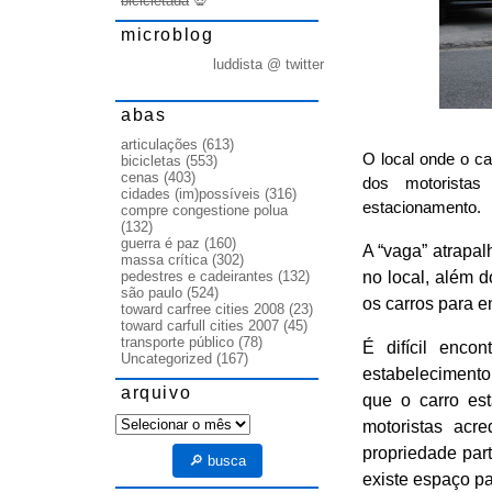
bicicletada
💀
microblog
luddista @ twitter
abas
articulações
(613)
O local onde o c
bicicletas
(553)
cenas
(403)
dos motoristas
cidades (im)possíveis
(316)
estacionamento.
compre congestione polua
(132)
guerra é paz
(160)
A “vaga” atrapal
massa crítica
(302)
no local, além d
pedestres e cadeirantes
(132)
são paulo
(524)
os carros para e
toward carfree cities 2008
(23)
toward carfull cities 2007
(45)
transporte público
(78)
É difícil enco
Uncategorized
(167)
estabelecimento
arquivo
que o carro es
arquivo
motoristas acr
propriedade par
🔎 busca
existe espaço pa