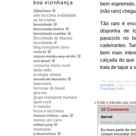
boa vizinhança
bem espremido,
(não raro) chega
10porhora
💀
arte bicicleta mobilidade
as bicicletas
Tão raro é enc
bicicletada
💀
bicicletada belém
💀
disponha de lo
bicicletada curitiba
💀
paraciclo no l
Bicicletada de Maceió
bicicletada df
cadeirantes. Ta
blog transporte ativo
ciclo br
💀
bem mais inter
classe média way of life
💀
calçada do que 
cmi brasil
💀
consume hasta morir
trata de tapar a 
dada radio
ecologia urbana
escola de bicicleta
💀
This entry was written 
falanstério
permalink
. Follow any 
ferrovias do brasil
Trackback URL
.
gira-me
grupo transporte humano
igual você
«
Evite o trânsito nas co
in transitu
10
Comments
livros e bicicletas
massa crítica – poa
💀
durruti
menos um carro
Posted 18/12/2006 a
milton jung
💀
nowtopian
Eu moro perto de onde
o bicicreteiro
💀
comum encontrar DOIS