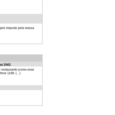
agelo imposto pela massa
at 2h02
e restaurante (como esse
efone 1188. […]