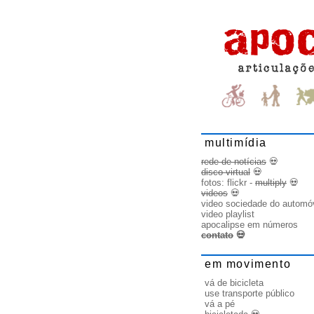
multimídia
rede de notícias
💀
disco virtual
💀
fotos:
flickr
-
multiply
💀
videos
💀
video sociedade do automó
video playlist
apocalipse em números
contato
💀
em movimento
vá de bicicleta
use transporte público
vá a pé