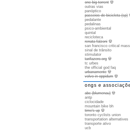
one big torrent
💀
outras vias
panóptico
passeios de bicicleta (sp)
pedalante
pedalinas
psico-ambiental
quintal
recicloteca
renata falzoni
💀
san francisco critical mass
sinal de trânsito
stimulator
tarifazero.org
💀
tc urbes
the official god faq
urbanamente
💀
volvo in oppidum
💀
ongs e associaçõ
abc (blumenau)
💀
antp
ciclocidade
mountain bike bh
time's up
💀
toronto cyclists union
transportation alternatives
transporte ativo
ucb