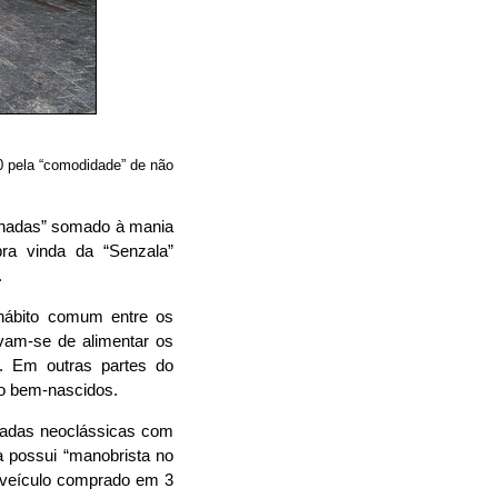
0 pela “comodidade” de não
onadas” somado à mania
ra vinda da “Senzala”
.
 hábito comum entre os
vam-se de alimentar os
o. Em outras partes do
to bem-nascidos.
hadas neoclássicas com
a possui “manobrista no
o veículo comprado em 3