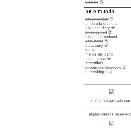
viaciclo
💀
pelo mundo
antivoitures.fr
💀
arriba e la chancha
bike lane diary
💀
bikeblog (ny)
💀
bikescape podcast
carbusters
💀
carectomy
💀
kinokast
menos um carro
nicomachus
💀
streetfilms
streets are for people
💀
streetsblog (ny)
melhor visualizado com
alguns direitos reservad