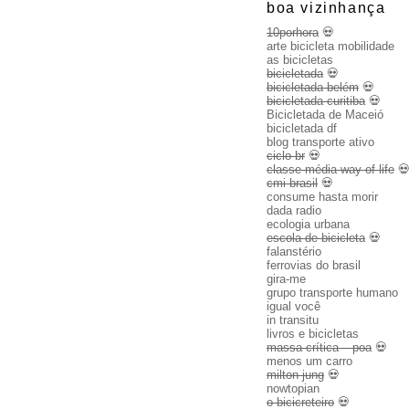
boa vizinhança
10porhora
💀
arte bicicleta mobilidade
as bicicletas
bicicletada
💀
bicicletada belém
💀
bicicletada curitiba
💀
Bicicletada de Maceió
bicicletada df
blog transporte ativo
ciclo br
💀
classe média way of life

cmi brasil
💀
consume hasta morir
dada radio
ecologia urbana
escola de bicicleta
💀
falanstério
ferrovias do brasil
gira-me
grupo transporte humano
igual você
in transitu
livros e bicicletas
massa crítica – poa
💀
menos um carro
milton jung
💀
nowtopian
o bicicreteiro
💀