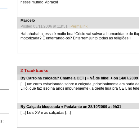
nesse mundo. Abraço!
Marcelo
Posted 03/11/2006 at 11h51
|
Permalink
Hahahahaha, essa é muito boa! Cristo vai salvar a humanidade do fl
motorizada? E enterrando-os? Enterrem junto todas as religiões!!!
2
Trackbacks
By
Carro na calçada? Chame a CET | + Vá de bike! +
on 14/07/2009 
[…] um carro estacionado sobre a calçada, principalmente em porta d
Lilló, que faz isso há anos impunemente), a gente liga pra CET, no tel
:
By
Calçada bloqueada « Pedalante
on 28/10/2009 at 9h31
[…] Luís XV e as calçadas […]
os: