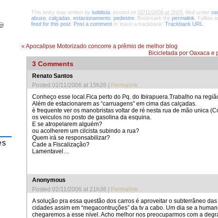
This entry was written by
luddista
, posted on
02/11/2006 at 2h03
, filed under
ce
abuso
,
calçadas
,
estacionamento
,
pedestre
. Bookmark the
permalink
. Follow 
feed for this post
.
Post a comment
or leave a trackback:
Trackback URL
.
💀
«
Apocalipse Motorizado concorre a prêmio de melhor blog
Bicicletada por Oaxaca e 
3
Comments
Renato Santos
Posted 02/11/2006 at 15h26
|
Permalink
Conheço esse local.Fica perto do Pq. do Ibirapuera.Trabalho na regiã
Além de estacionarem as “carruagens” em cima das calçadas.
è frequente ver os manobristas voltar de ré nesta rua de mão unica (
os veiculos no posto de gasolina da esquina.
E se atropelarem alguém?
ou acolherem um cilcista subindo a rua?
Quem irá se responsabilizar?
es
Cade a Fiscalização?
Lamentavel…
Anonymous
Posted 02/11/2006 at 21h36
|
Permalink
A solução pra essa questão dos carros é aproveitar o subterrâneo da
cidades assim em “megacontruções” da tv a cabo. Um dia se a human
chegaremos a esse nível. Acho melhor nos preocuparmos com a degr