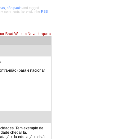
nas
,
são paulo
and tagged
any comments here with the
RSS
por Brad Will em Nova Iorque
»
o.
Contra-mão) para estacionar
s cidades. Tem exemplo de
idade chegar lá,
adação da educação cristã