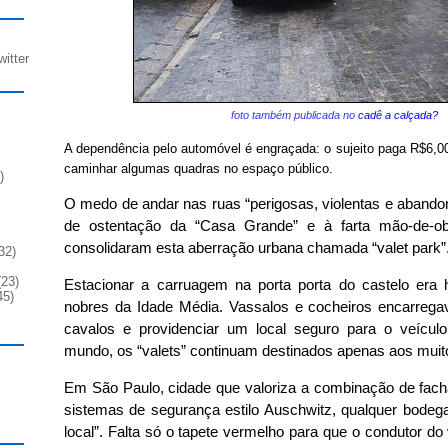
witter
foto também publicada no
cadê a calçada?
A dependência pelo automóvel é engraçada: o sujeito paga R$6,0
caminhar algumas quadras no espaço público.
)
O medo de andar nas ruas “perigosas, violentas e aband
de ostentação da “Casa Grande” e à farta mão-de-ob
consolidaram esta aberração urbana chamada “valet park”
32)
23)
Estacionar a carruagem na porta porta do castelo era
45)
nobres da Idade Média. Vassalos e cocheiros encarrega
cavalos e providenciar um local seguro para o veícul
mundo, os “valets” continuam destinados apenas aos mui
Em São Paulo, cidade que valoriza a combinação de fac
sistemas de segurança estilo Auschwitz, qualquer bodeg
local”. Falta só o tapete vermelho para que o condutor d