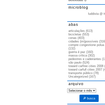
bicicletada
💀
microblog
luddista @ t
abas
articulações
(613)
bicicletas
(553)
cenas
(403)
cidades (im)possíveis
(316
compre congestione polua
(132)
guerra é paz
(160)
massa crítica
(302)
pedestres e cadeirantes
(1
são paulo
(524)
toward carfree cities 2008
(
toward carfull cities 2007
(
transporte público
(78)
Uncategorized
(167)
arquivo
arquivo
🔎 busca