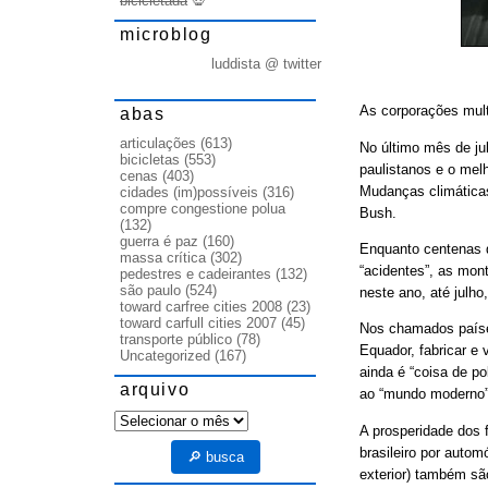
bicicletada
💀
microblog
luddista @ twitter
As corporações mult
abas
articulações
(613)
No último mês de ju
bicicletas
(553)
paulistanos e o melh
cenas
(403)
Mudanças climáticas
cidades (im)possíveis
(316)
compre congestione polua
Bush.
(132)
guerra é paz
(160)
Enquanto centenas 
massa crítica
(302)
“acidentes”, as mon
pedestres e cadeirantes
(132)
são paulo
(524)
neste ano, até julho
toward carfree cities 2008
(23)
toward carfull cities 2007
(45)
Nos chamados países
transporte público
(78)
Equador, fabricar e 
Uncategorized
(167)
ainda é “coisa de po
arquivo
ao “mundo moderno” 
arquivo
A prosperidade dos f
brasileiro por auto
🔎 busca
exterior) também sã