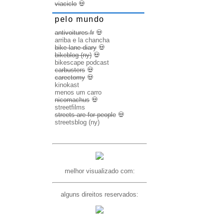
viaciclo
💀
pelo mundo
antivoitures.fr
💀
arriba e la chancha
bike lane diary
💀
bikeblog (ny)
💀
bikescape podcast
carbusters
💀
carectomy
💀
kinokast
menos um carro
nicomachus
💀
streetfilms
streets are for people
💀
streetsblog (ny)
melhor visualizado com:
alguns direitos reservados: