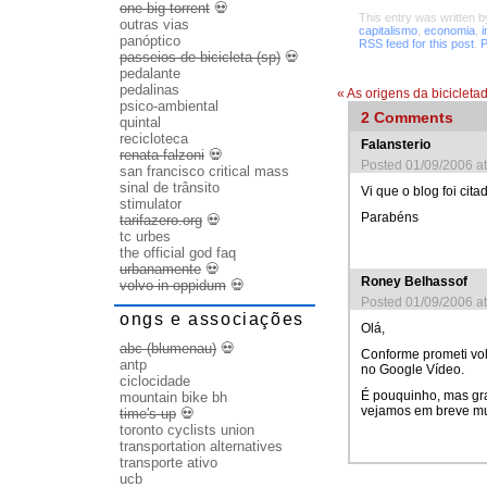
one big torrent
💀
This entry was written 
outras vias
capitalismo
,
economia
,
i
panóptico
RSS feed for this post
.
P
passeios de bicicleta (sp)
💀
pedalante
pedalinas
«
As origens da bicicleta
psico-ambiental
2
Comments
quintal
recicloteca
Falansterio
renata falzoni
💀
Posted 01/09/2006 a
san francisco critical mass
sinal de trânsito
Vi que o blog foi cit
stimulator
Parabéns
tarifazero.org
💀
tc urbes
the official god faq
urbanamente
💀
Roney Belhassof
volvo in oppidum
💀
Posted 01/09/2006 a
ongs e associações
Olá,
abc (blumenau)
💀
Conforme prometi volt
antp
no Google Vídeo.
ciclocidade
É pouquinho, mas g
mountain bike bh
vejamos em breve mu
time's up
💀
toronto cyclists union
transportation alternatives
transporte ativo
ucb