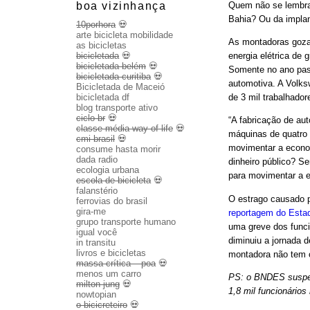
boa vizinhança
Quem não se lembra 
Bahia? Ou da implan
10porhora
💀
arte bicicleta mobilidade
As montadoras gozam
as bicicletas
bicicletada
💀
energia elétrica d
bicicletada belém
💀
Somente no ano pa
bicicletada curitiba
💀
automotiva. A Volks
Bicicletada de Maceió
bicicletada df
de 3 mil trabalhador
blog transporte ativo
ciclo br
💀
“A fabricação de au
classe média way of life
💀
máquinas de quatro
cmi brasil
💀
movimentar a econom
consume hasta morir
dada radio
dinheiro público? Se
ecologia urbana
para movimentar a 
escola de bicicleta
💀
falanstério
O estrago causado p
ferrovias do brasil
gira-me
reportagem do Esta
grupo transporte humano
uma greve dos func
igual você
diminuiu a jornada d
in transitu
livros e bicicletas
montadora não tem 
massa crítica – poa
💀
menos um carro
PS: o BNDES suspen
milton jung
💀
1,8 mil funcionários
nowtopian
o bicicreteiro
💀