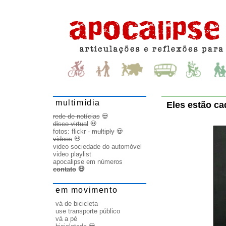
multimídia
Eles estão ca
rede de notícias
💀
disco virtual
💀
fotos:
flickr
-
multiply
💀
videos
💀
video sociedade do automóvel
video playlist
apocalipse em números
contato
💀
em movimento
vá de bicicleta
use transporte público
vá a pé