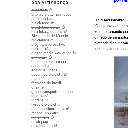
[concur
boa vizinhança
10porhora
💀
arte bicicleta mobilidade
as bicicletas
Diz o regulamento:
bicicletada
💀
“O objetivo deste c
bicicletada belém
💀
bicicletada curitiba
💀
vem se tornando com
Bicicletada de Maceió
o medo de se mistur
bicicletada df
pretende discutir t
blog transporte ativo
ciclo br
💀
comerciais destinad
classe média way of life
💀
cmi brasil
💀
consume hasta morir
dada radio
ecologia urbana
escola de bicicleta
💀
falanstério
ferrovias do brasil
gira-me
grupo transporte humano
igual você
in transitu
livros e bicicletas
massa crítica – poa
💀
menos um carro
milton jung
💀
nowtopian
o bicicreteiro
💀