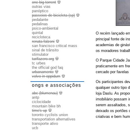
one big torrent
💀
outras vias
panóptico
passeios de bicicleta (sp)
💀
pedalante
pedalinas
psico-ambiental
quintal
O recém lançado em
recicloteca
principal fonte de i
renata falzoni
💀
academias de ginásti
san francisco critical mass
sinal de trânsito
os moradores trabal
stimulator
tarifazero.org
💀
O Parque Cidade Jar
tc urbes
praticamente em fren
the official god faq
urbanamente
💀
cercado por favelas 
volvo in oppidum
💀
Os participantes dev
ongs e associações
qualquer outro tipo 
abc (blumenau)
💀
loja Daslu. As prop
antp
imobiliário possam 
ciclocidade
serem assaltados, s
mountain bike bh
time's up
💀
deixado os portões 
toronto cyclists union
criativas e bem hum
transportation alternatives
transporte ativo
ucb