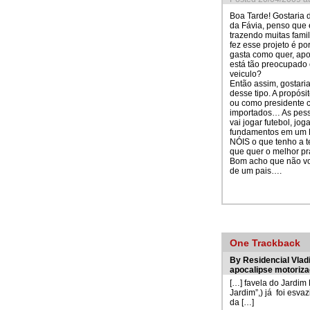
Boa Tarde! Gostaria 
da Fávia, penso que 
trazendo muitas famil
fez esse projeto é p
gasta como quer, ap
está tão preocupado
veiculo?
Então assim, gostar
desse tipo. A propós
ou como presidente co
importados… As pesso
vai jogar futebol, jo
fundamentos em um Po
NÓIS o que tenho a t
que quer o melhor pra
Bom acho que não vo
de um pais….
One
Trackback
By
Residencial Vladi
apocalipse motoriz
[…] favela do Jardim
Jardim”,) já foi esv
da […]