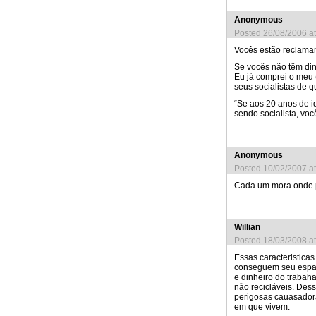
Anonymous
Posted 26/08/2006 a
Vocês estão reclama
Se vocês não têm di
Eu já comprei o meu 
seus socialistas de q
“Se aos 20 anos de i
sendo socialista, voc
Anonymous
Posted 10/02/2007 a
Cada um mora onde po
Willian
Posted 18/03/2008 a
Essas caracteristic
conseguem seu espaço
e dinheiro do trabah
não recicláveis. Des
perigosas cauasadoras
em que vivem.