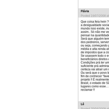
Flávia
Posted 19/07/2008 a
Que coisa feia hein
a desigualdade soci
mundo isso existe, m
assim.. Só não me vej
pensar na quantidad
Será que alguém tem 
dos pedreiros, serven
ou seja, começando p
média e alta renda a
de impostos que a c
Se usassem todo o esp
beneficiários direto
Condições prá ter u
suficiente prá admir
certeza vai atrair u
Ou será que o povo br
fim de conhecer “fa
projeto !! É realment
Brasil, o estado de 
lugares como esse… 
reclamar !!
Lê
Posted 20/04/2009 a