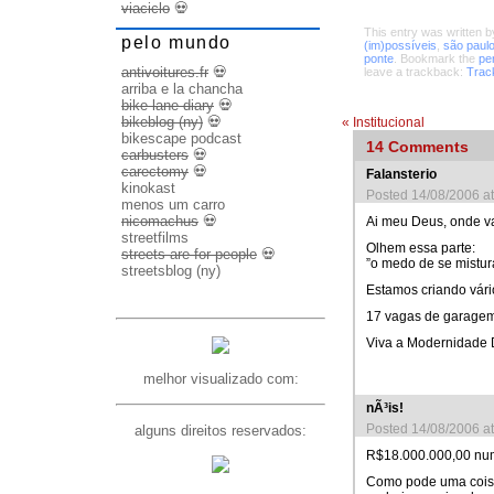
viaciclo
💀
This entry was written 
pelo mundo
(im)possíveis
,
são paul
ponte
. Bookmark the
pe
antivoitures.fr
💀
leave a trackback:
Trac
arriba e la chancha
bike lane diary
💀
bikeblog (ny)
💀
«
Institucional
bikescape podcast
14
Comments
carbusters
💀
carectomy
💀
Falansterio
kinokast
Posted 14/08/2006 a
menos um carro
nicomachus
💀
Ai meu Deus, onde va
streetfilms
Olhem essa parte:
streets are for people
💀
”o medo de se mistur
streetsblog (ny)
Estamos criando vár
17 vagas de garage
Viva a Modernidade D
melhor visualizado com:
nÃ³is!
Posted 14/08/2006 a
alguns direitos reservados:
R$18.000.000,00 num
Como pode uma coisa 