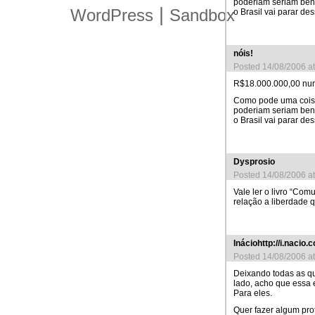
poderiam seriam ben
|
WordPress
Sandbox
o Brasil vai parar des
nóis!
Posted 14/08/2006 a
R$18.000.000,00 num
Como pode uma coisa 
poderiam seriam ben
o Brasil vai parar des
Dysprosio
Posted 14/08/2006 a
Vale ler o livro “Co
relação a liberdade q
Ináciohttp://i.nacio.
Posted 14/08/2006 a
Deixando todas as qu
lado, acho que essa 
Para eles.
Quer fazer algum pro