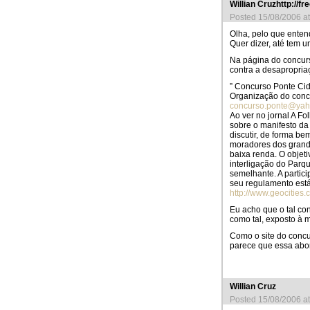
Willian Cruzhttp://fr
Posted 15/08/2006 a
Olha, pelo que enten
Quer dizer, até tem 
Na página do concur
contra a desapropria
” Concurso Ponte Ci
Organização do conc
concurso.ponte@ya
Ao ver no jornal A F
sobre o manifesto da
discutir, de forma 
moradores dos grande
baixa renda. O objet
interligação do Parq
semelhante. A partic
seu regulamento está
http://www.geocities
Eu acho que o tal con
como tal, exposto à m
Como o site do concur
parece que essa abord
Willian Cruz
Posted 15/08/2006 a