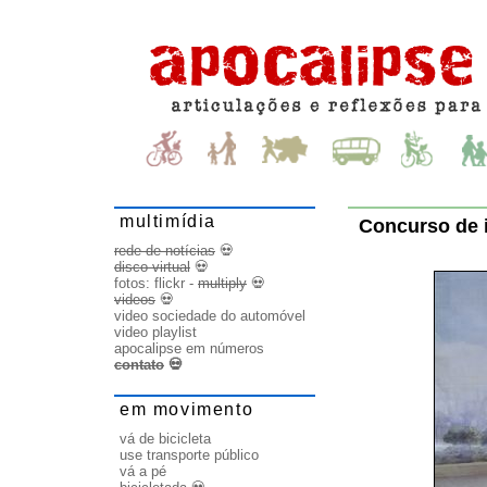
multimídia
Concurso de i
rede de notícias
💀
disco virtual
💀
fotos:
flickr
-
multiply
💀
videos
💀
video sociedade do automóvel
video playlist
apocalipse em números
contato
💀
em movimento
vá de bicicleta
use transporte público
vá a pé