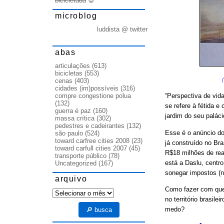
bicicletada
💀
microblog
luddista @ twitter
abas
articulações
(613)
bicicletas
(553)
cenas
(403)
cidades (im)possíveis
(316)
compre congestione polua
“Perspectiva de vida
(132)
se refere à fétida e
guerra é paz
(160)
jardim do seu palác
massa crítica
(302)
pedestres e cadeirantes
(132)
Esse é o anúncio do
são paulo
(524)
toward carfree cities 2008
(23)
já construído no Br
toward carfull cities 2007
(45)
R$18 milhões de rea
transporte público
(78)
está a Daslu, centr
Uncategorized
(167)
sonegar impostos (n
arquivo
Como fazer com que
arquivo
no território brasile
medo?
🔎 busca