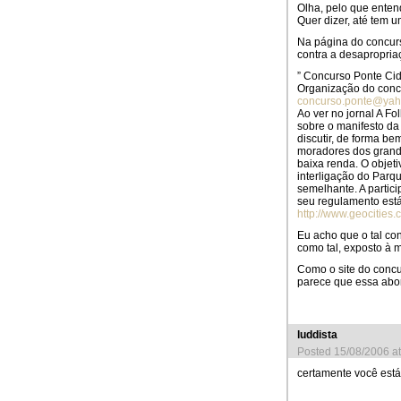
Olha, pelo que enten
Quer dizer, até tem 
Na página do concur
contra a desapropria
” Concurso Ponte Ci
Organização do conc
concurso.ponte@ya
Ao ver no jornal A F
sobre o manifesto da
discutir, de forma 
moradores dos grande
baixa renda. O objet
interligação do Parq
semelhante. A partic
seu regulamento está
http://www.geocities
Eu acho que o tal con
como tal, exposto à m
Como o site do concur
parece que essa abord
luddista
Posted 15/08/2006 a
certamente você está c