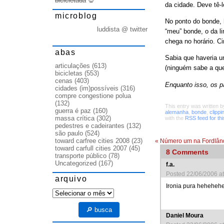
bicicletada
💀
da cidade. Deve tê-
microblog
No ponto do bonde, 
luddista @ twitter
“meu” bonde, o da l
chega no horário. Ci
abas
Sabia que haveria 
articulações
(613)
(ninguém sabe a que
bicicletas
(553)
cenas
(403)
Enquanto isso, os 
cidades (im)possíveis
(316)
compre congestione polua
(132)
This entry was written 
guerra é paz
(160)
alemanha
,
bonde
,
clippi
massa crítica
(302)
with the
RSS feed for thi
pedestres e cadeirantes
(132)
são paulo
(524)
toward carfree cities 2008
(23)
«
Número um na Fordlân
toward carfull cities 2007
(45)
8
Comments
transporte público
(78)
Uncategorized
(167)
f.a.
Posted 22/06/2006 a
arquivo
Ironia pura hehehehe
arquivo
🔎 busca
Daniel Moura