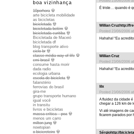
Posted 23/06/2006 a
boa vizinhança
É triste… quando é qu
10porhora
💀
arte bicicleta mobilidade
as bicicletas
bicicletada
💀
Willian Cruzhttp://fr
bicicletada belém
💀
Posted 23/06/2006 a
bicicletada curitiba
💀
Bicicletada de Maceió
Hahaha! “Eu acredit
bicicletada df
blog transporte ativo
ciclo br
💀
classe média way of life
💀
Willian Cruz
cmi brasil
💀
Posted 23/06/2006 a
consume hasta morir
dada radio
Hahaha! “Eu acredit
ecologia urbana
escola de bicicleta
💀
falanstério
lilx
ferrovias do brasil
gira-me
Posted 23/06/2006 a
grupo transporte humano
A fluidez da cidade 
igual você
chegar a 126 km de l
in transitu
livros e bicicletas
Vi até imagens de ca
massa crítica – poa
💀
ficarem parados por 
menos um carro
milton jung
💀
nowtopian
o bicicreteiro
💀
Sérgiohttp://bicicle