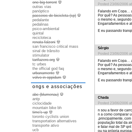
one big torrent
💀
Posted 23/06/2006 a
outras vias
panóptico
Falando em Copa… aqu
passeios de bicicleta (sp)
💀
Por quê? As pessoas 
o mesmo e, segundo 
pedalante
Engarrafamentos e 
pedalinas
psico-ambiental
E eu passando tranqü
quintal
recicloteca
renata falzoni
💀
san francisco critical mass
Sérgio
sinal de trânsito
Posted 23/06/2006 a
stimulator
tarifazero.org
💀
Falando em Copa… aqu
tc urbes
Por quê? As pessoas 
the official god faq
o mesmo e, segundo 
urbanamente
💀
Engarrafamentos e 
volvo in oppidum
💀
E eu passando tranqü
ongs e associações
abc (blumenau)
💀
Chada
antp
ciclocidade
Posted 23/06/2006 a
mountain bike bh
n sou a favor de car
time's up
💀
n a como comparar u
toronto cyclists union
,principalmente, com
transportation alternatives
população total da 
transporte ativo
e falar mal de SP qnt
ucb
ou na própria europ