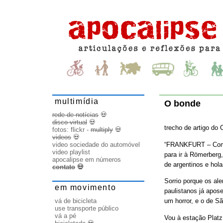
multimídia
O bonde
rede de notícias
💀
disco virtual
💀
trecho de artigo do 
fotos:
flickr
-
multiply
💀
videos
💀
“FRANKFURT – Com um
video sociedade do automóvel
video playlist
para ir à Römerberg,
apocalipse em números
de argentinos e hola
contato
💀
Sorrio porque os al
em movimento
paulistanos já apos
vá de bicicleta
um horror, e o de Sã
use transporte público
vá a pé
Vou à estação Platz