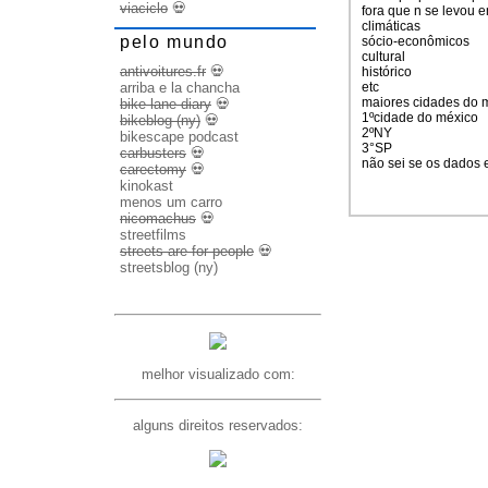
viaciclo
💀
fora que n se levou e
climáticas
pelo mundo
sócio-econômicos
cultural
antivoitures.fr
💀
histórico
arriba e la chancha
etc
maiores cidades do
bike lane diary
💀
1ºcidade do méxico
bikeblog (ny)
💀
2ºNY
bikescape podcast
3°SP
carbusters
💀
não sei se os dados 
carectomy
💀
kinokast
menos um carro
nicomachus
💀
streetfilms
streets are for people
💀
streetsblog (ny)
melhor visualizado com:
alguns direitos reservados: