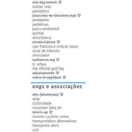
one big torrent
💀
outras vias
panóptico
passeios de bicicleta (sp)
💀
pedalante
pedalinas
psico-ambiental
quintal
recicloteca
renata falzoni
💀
san francisco critical mass
sinal de trânsito
stimulator
tarifazero.org
💀
tc urbes
the official god faq
urbanamente
💀
volvo in oppidum
💀
ongs e associações
abc (blumenau)
💀
antp
ciclocidade
mountain bike bh
time's up
💀
toronto cyclists union
transportation alternatives
transporte ativo
ucb