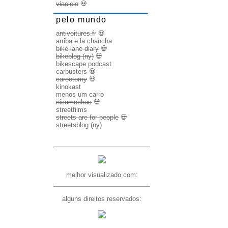
viaciclo
💀
pelo mundo
antivoitures.fr
💀
arriba e la chancha
bike lane diary
💀
bikeblog (ny)
💀
bikescape podcast
carbusters
💀
carectomy
💀
kinokast
menos um carro
nicomachus
💀
streetfilms
streets are for people
💀
streetsblog (ny)
melhor visualizado com:
alguns direitos reservados: