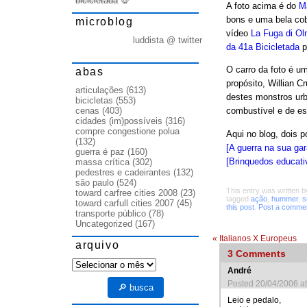
bicicletada
💀
A foto acima é do
Ma
bons e uma bela cob
microblog
vídeo
La Fuga di O
luddista @ twitter
da 41a Bicicletada
p
O carro da foto é um
abas
propósito, Willian C
articulações
(613)
destes monstros urba
bicicletas
(553)
cenas
(403)
combustível e de e
cidades (im)possíveis
(316)
compre congestione polua
Aqui no blog, dois 
(132)
[A guerra na sua ga
guerra é paz
(160)
[Brinquedos educati
massa crítica
(302)
pedestres e cadeirantes
(132)
são paulo
(524)
This entry was written 
toward carfree cities 2008
(23)
tagged
ação
,
hummer
,
s
toward carfull cities 2007
(45)
this post
.
Post a comme
transporte público
(78)
Uncategorized
(167)
«
Italianos X Europeus
arquivo
3
Comments
arquivo
André
Posted 20/04/2006 a
🔎 busca
Leio e pedalo,