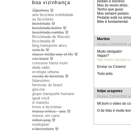
pedalo e escrevo.
boa vizinhança
Mas às vezes dirijo,
Tenho que guiar.
10porhora
💀
Mas sempre pedalo.
arte bicicleta mobilidade
Pedalar está na alma
as bicicletas
Bike é fundamental.
bicicletada
💀
bicicletada belém
💀
bicicletada curitiba
💀
Bicicletada de Maceió
Martino
bicicletada df
Posted 22/04/2006 a
blog transporte ativo
ciclo br
💀
Muito obrigado!
classe média way of life
💀
Vagas?
cmi brasil
💀
http://video.google
consume hasta morir
Enviar os Clowns!
dada radio
ecologia urbana
Todo jeito.
escola de bicicleta
💀
falanstério
ferrovias do brasil
gira-me
felipe aragonez
grupo transporte humano
Posted 23/04/2006 a
igual você
in transitu
Mt bom o vídeo do co
livros e bicicletas
O de lilás é muito b
massa crítica – poa
💀
menos um carro
milton jung
💀
nowtopian
o bicicreteiro
💀