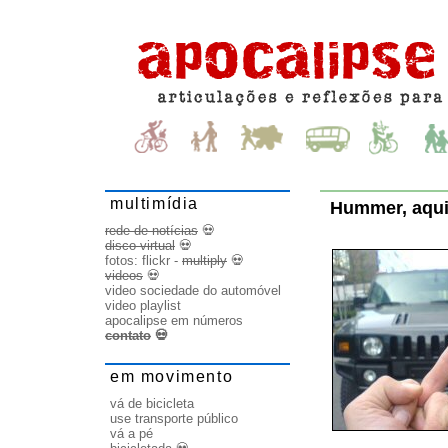
multimídia
Hummer, aqui
rede de notícias
💀
disco virtual
💀
fotos:
flickr
-
multiply
💀
videos
💀
video sociedade do automóvel
video playlist
apocalipse em números
contato
💀
em movimento
vá de bicicleta
use transporte público
vá a pé