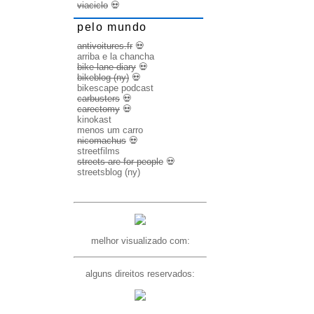
viaciclo
💀
pelo mundo
antivoitures.fr
💀
arriba e la chancha
bike lane diary
💀
bikeblog (ny)
💀
bikescape podcast
carbusters
💀
carectomy
💀
kinokast
menos um carro
nicomachus
💀
streetfilms
streets are for people
💀
streetsblog (ny)
melhor visualizado com:
alguns direitos reservados: