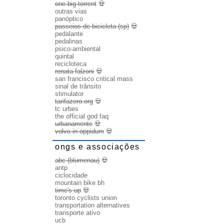
one big torrent
💀
outras vias
panóptico
passeios de bicicleta (sp)
💀
pedalante
pedalinas
psico-ambiental
quintal
recicloteca
renata falzoni
💀
san francisco critical mass
sinal de trânsito
stimulator
tarifazero.org
💀
tc urbes
the official god faq
urbanamente
💀
volvo in oppidum
💀
ongs e associações
abc (blumenau)
💀
antp
ciclocidade
mountain bike bh
time's up
💀
toronto cyclists union
transportation alternatives
transporte ativo
ucb