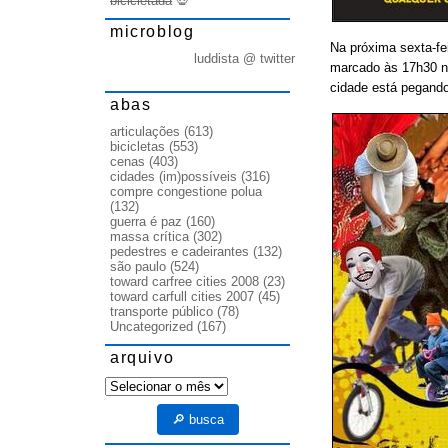
bicicletada
💀
microblog
Na próxima sexta-fei
luddista @ twitter
marcado às 17h30 no
cidade está pegando
abas
articulações
(613)
bicicletas
(553)
cenas
(403)
cidades (im)possíveis
(316)
compre congestione polua
(132)
guerra é paz
(160)
massa crítica
(302)
pedestres e cadeirantes
(132)
são paulo
(524)
toward carfree cities 2008
(23)
toward carfull cities 2007
(45)
transporte público
(78)
Uncategorized
(167)
arquivo
arquivo
🔎 busca