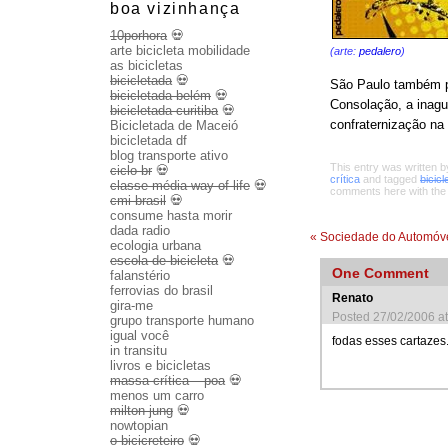
boa vizinhança
10porhora
💀
arte bicicleta mobilidade
(arte:
pedalero
)
as bicicletas
bicicletada
💀
São Paulo também pr
bicicletada belém
💀
Consolação, a inagu
bicicletada curitiba
💀
confraternização na
Bicicletada de Maceió
bicicletada df
blog transporte ativo
This entry was written 
ciclo br
💀
crítica
and tagged
bicicl
classe média way of life
💀
comments here with th
cmi brasil
💀
consume hasta morir
dada radio
«
Sociedade do Automóve
ecologia urbana
escola de bicicleta
💀
One
Comment
falanstério
ferrovias do brasil
Renato
gira-me
Posted 27/02/2006 a
grupo transporte humano
igual você
fodas esses cartazes.
in transitu
livros e bicicletas
massa crítica – poa
💀
menos um carro
milton jung
💀
nowtopian
o bicicreteiro
💀