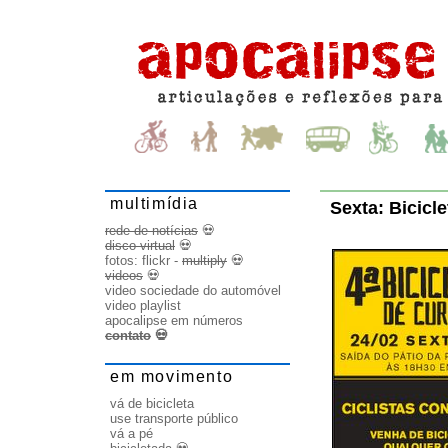
multimídia
Sexta: Bicicl
rede de notícias
💀
disco virtual
💀
fotos:
flickr
-
multiply
💀
videos
💀
video sociedade do automóvel
video playlist
apocalipse em números
contato
💀
em movimento
vá de bicicleta
use transporte público
vá a pé