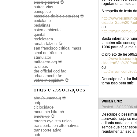
one big torrent
💀
regulamentar isso aí.
outras vias
A respeito do texto d
panóptico
passeios de bicicleta (sp)
💀
http://www.leismunici
pedalante
cidade=São%20Paul
pedalinas
ou
psico-ambiental
http://tinyurl.com/d85
quintal
Basta informar o nú
recicloteca
também não consegui 
renata falzoni
💀
1996 para cá, a mais 
san francisco critical mass
sinal de trânsito
O projeto de lei 599
stimulator
http://www.leismunici
tarifazero.org
💀
cidade=São%20Paul
tc urbes
ou
the official god faq
http://tinyurl.com/8o2
urbanamente
💀
Desculpe não dar link
volvo in oppidum
💀
torna isso bem difícil.
ongs e associações
abc (blumenau)
💀
Willian Cruz
antp
ciclocidade
Posted 13/02/2006 a
mountain bike bh
Desculpe o pessimism
time's up
💀
aprovado, seja só ma
toronto cyclists union
adianta nada ter a l
transportation alternatives
Temos que ficar espe
transporte ativo
regulamentar isso aí.
ucb