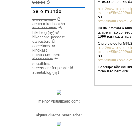
A respeito do texto d
viaciclo
💀
http://www.leismunici
pelo mundo
cidade=São%20Paul
ou
antivoitures.fr
💀
http://tinyurl.com/d85
arriba e la chancha
bike lane diary
💀
Basta informar o nú
bikeblog (ny)
💀
também não consegui 
1996 para cá, a mais 
bikescape podcast
carbusters
💀
O projeto de lei 599
carectomy
💀
http://www.leismunici
kinokast
cidade=São%20Paul
menos um carro
ou
nicomachus
💀
http://tinyurl.com/8o2
streetfilms
Desculpe não dar link
streets are for people
💀
torna isso bem difícil.
streetsblog (ny)
melhor visualizado com:
alguns direitos reservados: