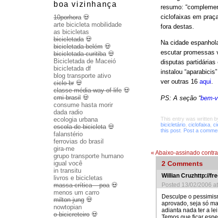
boa vizinhança
resumo: “complement
ciclofaixas em praç
10porhora
💀
arte bicicleta mobilidade
fora destas.
as bicicletas
bicicletada
💀
Na cidade espanhola
bicicletada belém
💀
escutar promessas va
bicicletada curitiba
💀
Bicicletada de Maceió
disputas partidárias
bicicletada df
instalou “aparabici
blog transporte ativo
ver outras 16
aqui
.
ciclo br
💀
classe média way of life
💀
cmi brasil
💀
PS: A seção “
bem-vi
consume hasta morir
dada radio
ecologia urbana
This entry was written 
bicicletário
,
ciclofaixa
,
ci
escola de bicicleta
💀
this post
.
Post a comme
falanstério
ferrovias do brasil
gira-me
«
Abaixo-assinado contra
grupo transporte humano
igual você
2
Comments
in transitu
Willian Cruzhttp://fr
livros e bicicletas
massa crítica – poa
💀
Posted 13/02/2006 a
menos um carro
Desculpe o pessimism
milton jung
💀
aprovado, seja só ma
nowtopian
adianta nada ter a l
o bicicreteiro
💀
Temos que ficar espe