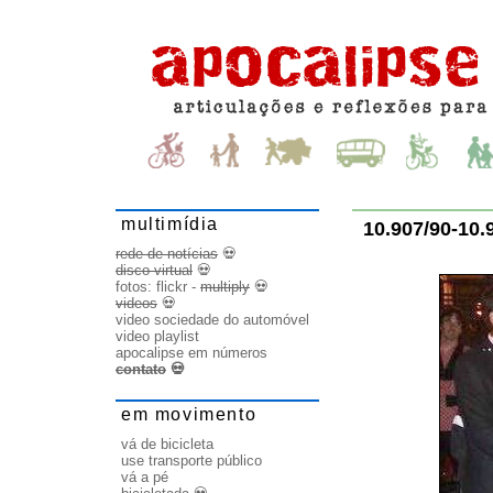
multimídia
10.907/90-10.
rede de notícias
💀
disco virtual
💀
fotos:
flickr
-
multiply
💀
videos
💀
video sociedade do automóvel
video playlist
apocalipse em números
contato
💀
em movimento
vá de bicicleta
use transporte público
vá a pé