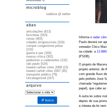
bicicletada
💀
microblog
luddista @ twitter
abas
articulações
(613)
bicicletas
(553)
Informa o
radar câm
cenas
(403)
Paulo deverá ser ap
cidades (im)possíveis
(316)
compre congestione polua
vereador Chico Mace
(132)
na cidade: a
13.995
guerra é paz
(160)
(PSDB).
massa crítica
(302)
pedestres e cadeirantes
(132)
são paulo
(524)
O projeto de Macena
toward carfree cities 2008
(23)
projeto anterior, de
toward carfull cities 2007
(45)
com grande fluxo de
transporte público
(78)
Uncategorized
(167)
pelo prefeito José 
chamada “regulamen
arquivo
papel), que cabe ao
arquivo
A outra lei sobre mo
🔎 busca
depois de sua promu
a íntegra da lei ne