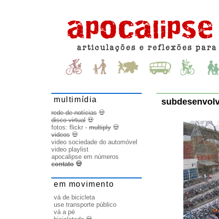
multimídia
subdesenvolvi
rede de notícias
💀
disco virtual
💀
fotos:
flickr
-
multiply
💀
videos
💀
video sociedade do automóvel
video playlist
apocalipse em números
contato
💀
em movimento
vá de bicicleta
use transporte público
vá a pé