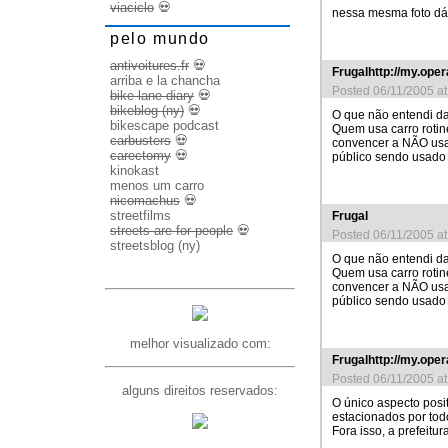
viaciclo
💀
nessa mesma foto dá
pelo mundo
antivoitures.fr
💀
Frugalhttp://my.oper
arriba e la chancha
Posted 06/11/2005 a
bike lane diary
💀
bikeblog (ny)
💀
O que não entendi da
bikescape podcast
Quem usa carro rotin
carbusters
💀
convencer a NÃO usar
carectomy
💀
público sendo usado p
kinokast
menos um carro
nicomachus
💀
streetfilms
Frugal
streets are for people
💀
Posted 06/11/2005 a
streetsblog (ny)
O que não entendi da
Quem usa carro rotin
convencer a NÃO usar
público sendo usado p
melhor visualizado com:
Frugalhttp://my.oper
Posted 06/11/2005 a
alguns direitos reservados:
O único aspecto posit
estacionados por tod
Fora isso, a prefeitu