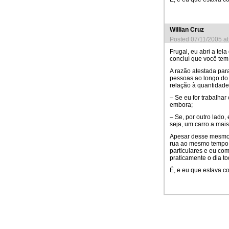
Willian Cruz
Posted 07/11/2005 a
Frugal, eu abri a tel
concluí que você tem
A razão atestada para
pessoas ao longo do 
relação à quantidade 
– Se eu for trabalhar 
embora;
– Se, por outro lado,
seja, um carro a mais
Apesar desse mesmo 
rua ao mesmo tempo 
particulares e eu com
praticamente o dia to
É, e eu que estava co