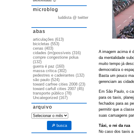
bicicletada
💀
microblog
luddista @ twitter
abas
articulações
(613)
bicicletas
(553)
cenas
(403)
A imagem acima é do
cidades (im)possíveis
(316)
compre congestione polua
da mentalidade subd
(132)
muito tempo já desc
guerra é paz
(160)
democratiza o espaç
massa crítica
(302)
pedestres e cadeirantes
(132)
Basta um pouco mai
são paulo
(524)
gerenciam as cidad
toward carfree cities 2008
(23)
toward carfull cities 2007
(45)
Em São Paulo, o cam
transporte público
(78)
para os taxis, plane
Uncategorized
(167)
fechados para as pe
arquivo
permitir que a clas
arquivo
suas carruagens par
Táxi, o rei da rua
🔎 busca
No caso dos taxis a 