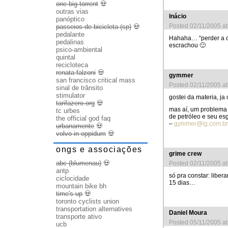
one big torrent
💀
outras vias
Inácio
panóptico
Posted 02/11/2005 a
passeios de bicicleta (sp)
💀
pedalante
Hahaha… “perder a ce
pedalinas
escrachou 🙂
psico-ambiental
quintal
recicloteca
renata falzoni
💀
gymmer
san francisco critical mass
Posted 02/11/2005 a
sinal de trânsito
stimulator
gostei da materia, ja
tarifazero.org
💀
mas aí, um problema 
tc urbes
de petróleo e seu es
the official god faq
–
gymmer@ig.com.br
urbanamente
💀
volvo in oppidum
💀
ongs e associações
grime crew
abc (blumenau)
💀
Posted 02/11/2005 a
antp
só pra constar: libe
ciclocidade
15 dias…
mountain bike bh
time's up
💀
toronto cyclists union
transportation alternatives
Daniel Moura
transporte ativo
Posted 05/11/2005 a
ucb