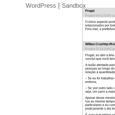
|
WordPress
Sandbox
Frugal
Posted 06/11/2005 a
O único aspecto posit
estacionados por tod
Fora isso, a prefeitu
Willian Cruzhttp://fr
Posted 07/11/2005 a
Frugal, eu abri a tel
concluí que você tem
A razão atestada para
pessoas ao longo do 
relação à quantidade 
– Se eu for trabalhar 
embora;
– Se, por outro lado,
seja, um carro a mais
Apesar desse mesmo 
rua ao mesmo tempo 
particulares e eu com
praticamente o dia to
É, e eu que estava co