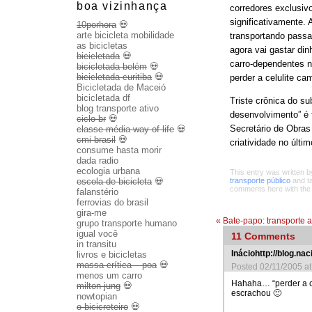
boa vizinhança
corredores exclusiv
significativamente. 
10porhora
💀
arte bicicleta mobilidade
transportando passage
as bicicletas
agora vai gastar di
bicicletada
💀
carro-dependentes n
bicicletada belém
💀
bicicletada curitiba
💀
perder a celulite c
Bicicletada de Maceió
bicicletada df
Triste crônica do s
blog transporte ativo
desenvolvimento” é 
ciclo br
💀
Secretário de Obras
classe média way of life
💀
cmi brasil
💀
criatividade no últi
consume hasta morir
dada radio
ecologia urbana
This entry was written 
escola de bicicleta
💀
transporte público
and t
comments here with th
falanstério
ferrovias do brasil
gira-me
«
Bate-papo: transporte a
grupo transporte humano
igual você
11
Comments
in transitu
Ináciohttp://blog.na
livros e bicicletas
massa crítica – poa
💀
Posted 02/11/2005 a
menos um carro
Hahaha… “perder a ce
milton jung
💀
escrachou 🙂
nowtopian
o bicicreteiro
💀