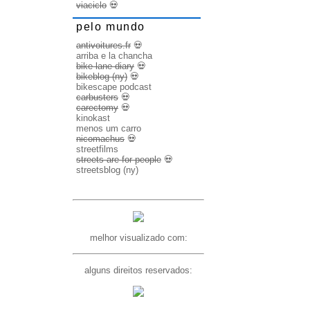
viaciclo
💀
pelo mundo
antivoitures.fr
💀
arriba e la chancha
bike lane diary
💀
bikeblog (ny)
💀
bikescape podcast
carbusters
💀
carectomy
💀
kinokast
menos um carro
nicomachus
💀
streetfilms
streets are for people
💀
streetsblog (ny)
melhor visualizado com:
alguns direitos reservados: