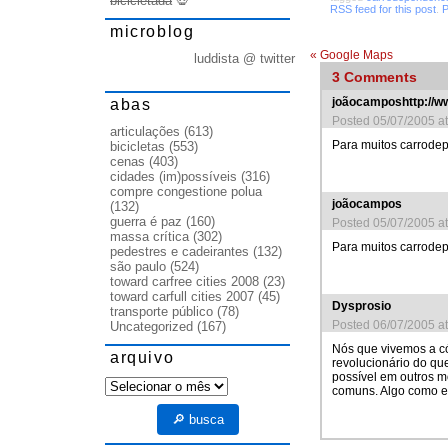
bicicletada
💀
RSS feed for this post
.
P
microblog
«
Google Maps
luddista @ twitter
3
Comments
abas
joãocamposhttp://ww
Posted 05/07/2005 a
articulações
(613)
Para muitos carrodep
bicicletas
(553)
cenas
(403)
cidades (im)possíveis
(316)
compre congestione polua
joãocampos
(132)
guerra é paz
(160)
Posted 05/07/2005 a
massa crítica
(302)
Para muitos carrodep
pedestres e cadeirantes
(132)
são paulo
(524)
toward carfree cities 2008
(23)
toward carfull cities 2007
(45)
Dysprosio
transporte público
(78)
Posted 06/07/2005 a
Uncategorized
(167)
Nós que vivemos a có
arquivo
revolucionário do qu
possível em outros m
arquivo
comuns. Algo como es
🔎 busca