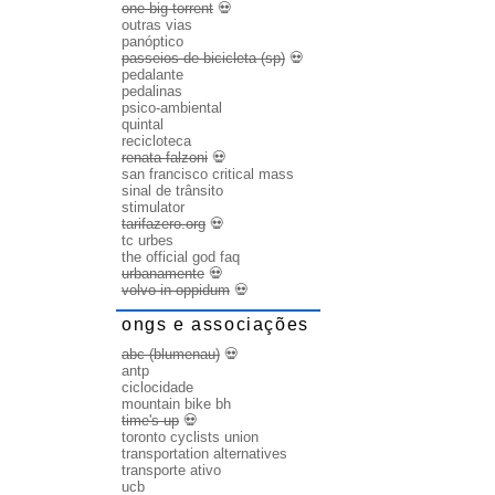
one big torrent
💀
outras vias
panóptico
passeios de bicicleta (sp)
💀
pedalante
pedalinas
psico-ambiental
quintal
recicloteca
renata falzoni
💀
san francisco critical mass
sinal de trânsito
stimulator
tarifazero.org
💀
tc urbes
the official god faq
urbanamente
💀
volvo in oppidum
💀
ongs e associações
abc (blumenau)
💀
antp
ciclocidade
mountain bike bh
time's up
💀
toronto cyclists union
transportation alternatives
transporte ativo
ucb