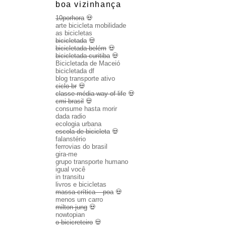
boa vizinhança
10porhora
💀
arte bicicleta mobilidade
as bicicletas
bicicletada
💀
bicicletada belém
💀
bicicletada curitiba
💀
Bicicletada de Maceió
bicicletada df
blog transporte ativo
ciclo br
💀
classe média way of life
💀
cmi brasil
💀
consume hasta morir
dada radio
ecologia urbana
escola de bicicleta
💀
falanstério
ferrovias do brasil
gira-me
grupo transporte humano
igual você
in transitu
livros e bicicletas
massa crítica – poa
💀
menos um carro
milton jung
💀
nowtopian
o bicicreteiro
💀