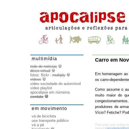
multimídia
Carro em Nov
rede de notícias
💀
disco virtual
💀
Em homenagem ao “
fotos:
flickr
-
multiply
💀
videos
💀
os carro-dependente
video sociedade do automóvel
video playlist
Como assume o auto
apocalipse em números
muito maior do que
contato
💀
congestionamentos
produtores de arm
em movimento
Vício? Fetiche? Pod
vá de bicicleta
use transporte público
vá a pé
This entry was written 
tagged
carrodependênc