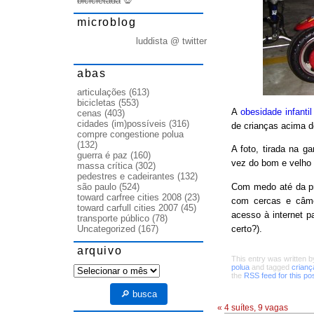
bicicletada
💀
microblog
luddista @ twitter
abas
articulações
(613)
bicicletas
(553)
A
obesidade infanti
cenas
(403)
cidades (im)possíveis
(316)
de crianças acima 
compre congestione polua
(132)
A foto, tirada na 
guerra é paz
(160)
vez do bom e velho v
massa crítica
(302)
pedestres e cadeirantes
(132)
Com medo até da pr
são paulo
(524)
toward carfree cities 2008
(23)
com cercas e câme
toward carfull cities 2007
(45)
acesso à internet p
transporte público
(78)
certo?).
Uncategorized
(167)
arquivo
This entry was written 
polua
and tagged
crianç
arquivo
the
RSS feed for this po
🔎 busca
«
4 suítes, 9 vagas