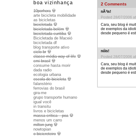
boa vizinhança
2
Comments
10porhora
💀
nÃ³is!
arte bicicleta mobilidade
Posted 28/07/2006 a
as bicicletas
bicicletada
💀
Cara, seu blog é mui
de exemplos da idiot
bicicletada belém
💀
desde pequeno é est
bicicletada curitiba
💀
Bicicletada de Maceió
bicicletada df
blog transporte ativo
nóis!
ciclo br
💀
classe média way of life
💀
Posted 28/07/2006 a
cmi brasil
💀
Cara, seu blog é mui
consume hasta morir
de exemplos da idiot
dada radio
desde pequeno é est
ecologia urbana
escola de bicicleta
💀
falanstério
ferrovias do brasil
gira-me
grupo transporte humano
igual você
in transitu
livros e bicicletas
massa crítica – poa
💀
menos um carro
milton jung
💀
nowtopian
o bicicreteiro
💀