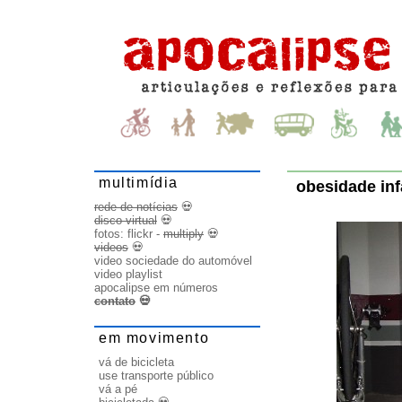
multimídia
obesidade infa
rede de notícias
💀
disco virtual
💀
fotos:
flickr
-
multiply
💀
videos
💀
video sociedade do automóvel
video playlist
apocalipse em números
contato
💀
em movimento
vá de bicicleta
use transporte público
vá a pé