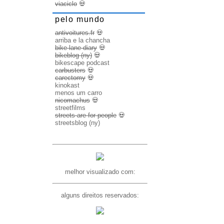
viaciclo
💀
pelo mundo
antivoitures.fr
💀
arriba e la chancha
bike lane diary
💀
bikeblog (ny)
💀
bikescape podcast
carbusters
💀
carectomy
💀
kinokast
menos um carro
nicomachus
💀
streetfilms
streets are for people
💀
streetsblog (ny)
melhor visualizado com:
alguns direitos reservados: