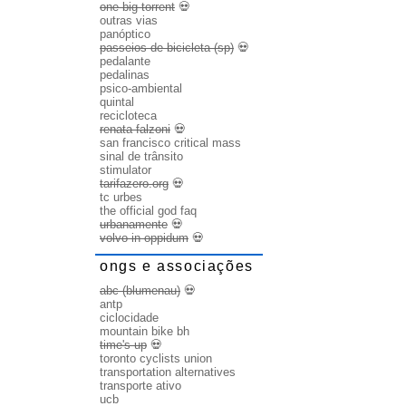
one big torrent
💀
outras vias
panóptico
passeios de bicicleta (sp)
💀
pedalante
pedalinas
psico-ambiental
quintal
recicloteca
renata falzoni
💀
san francisco critical mass
sinal de trânsito
stimulator
tarifazero.org
💀
tc urbes
the official god faq
urbanamente
💀
volvo in oppidum
💀
ongs e associações
abc (blumenau)
💀
antp
ciclocidade
mountain bike bh
time's up
💀
toronto cyclists union
transportation alternatives
transporte ativo
ucb