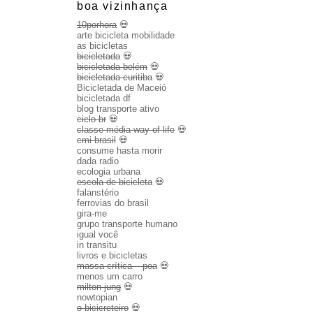
boa vizinhança
10porhora
💀
arte bicicleta mobilidade
as bicicletas
bicicletada
💀
bicicletada belém
💀
bicicletada curitiba
💀
Bicicletada de Maceió
bicicletada df
blog transporte ativo
ciclo br
💀
classe média way of life
💀
cmi brasil
💀
consume hasta morir
dada radio
ecologia urbana
escola de bicicleta
💀
falanstério
ferrovias do brasil
gira-me
grupo transporte humano
igual você
in transitu
livros e bicicletas
massa crítica – poa
💀
menos um carro
milton jung
💀
nowtopian
o bicicreteiro
💀