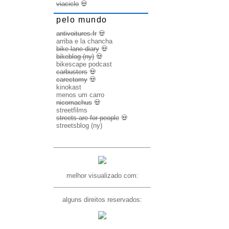
viaciclo
💀
pelo mundo
antivoitures.fr
💀
arriba e la chancha
bike lane diary
💀
bikeblog (ny)
💀
bikescape podcast
carbusters
💀
carectomy
💀
kinokast
menos um carro
nicomachus
💀
streetfilms
streets are for people
💀
streetsblog (ny)
melhor visualizado com:
alguns direitos reservados: