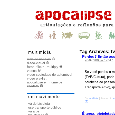
Tag Archives:
t
multimídia
Perdeu? Então ass
rede de notícias
💀
20/07/2005 – 17h47
disco virtual
💀
fotos:
flickr
-
multiply
💀
videos
💀
Se você perdeu a ma
video sociedade do automóvel
(TVE/Cultura), pode 
video playlist
parabéns ao pessoal
apocalipse em números
contato
💀
Transporte Ativo), qu
em movimento
By
luddista
|
Posted in
a
(2)
vá de bicicleta
use transporte público
vá a pé
É terça: bicicletad