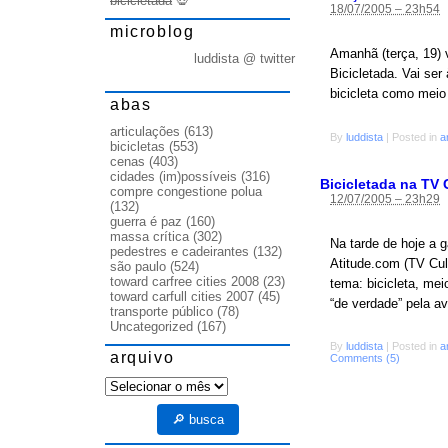
bicicletada
💀
18/07/2005 – 23h54
microblog
Amanhã (terça, 19) 
luddista @ twitter
Bicicletada. Vai se
bicicleta como meio 
abas
articulações
(613)
By
luddista
|
Posted in
a
bicicletas
(553)
cenas
(403)
cidades (im)possíveis
(316)
Bicicletada na TV 
compre congestione polua
12/07/2005 – 23h29
(132)
guerra é paz
(160)
massa crítica
(302)
Na tarde de hoje a 
pedestres e cadeirantes
(132)
Atitude.com (TV Cul
são paulo
(524)
toward carfree cities 2008
(23)
tema: bicicleta, mei
toward carfull cities 2007
(45)
“de verdade” pela a
transporte público
(78)
Uncategorized
(167)
By
luddista
|
Posted in
a
arquivo
Comments (5)
arquivo
🔎 busca