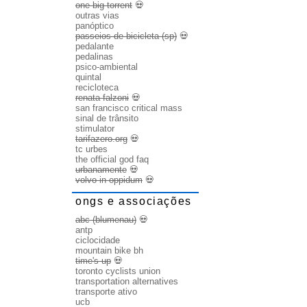
one big torrent
💀
outras vias
panóptico
passeios de bicicleta (sp)
💀
pedalante
pedalinas
psico-ambiental
quintal
recicloteca
renata falzoni
💀
san francisco critical mass
sinal de trânsito
stimulator
tarifazero.org
💀
tc urbes
the official god faq
urbanamente
💀
volvo in oppidum
💀
ongs e associações
abc (blumenau)
💀
antp
ciclocidade
mountain bike bh
time's up
💀
toronto cyclists union
transportation alternatives
transporte ativo
ucb