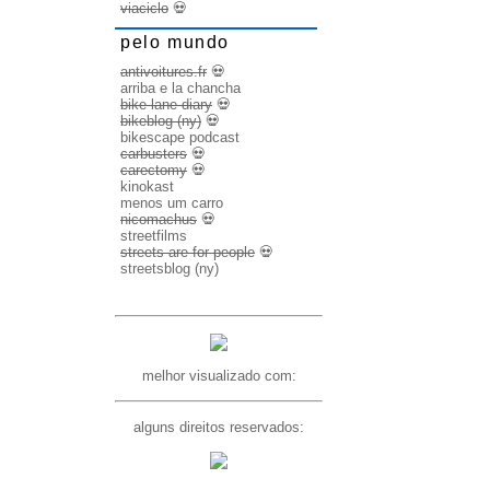
viaciclo
💀
pelo mundo
antivoitures.fr
💀
arriba e la chancha
bike lane diary
💀
bikeblog (ny)
💀
bikescape podcast
carbusters
💀
carectomy
💀
kinokast
menos um carro
nicomachus
💀
streetfilms
streets are for people
💀
streetsblog (ny)
melhor visualizado com:
alguns direitos reservados: