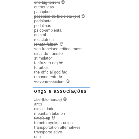
one big torrent
💀
outras vias
panóptico
passeios de bicicleta (sp)
💀
pedalante
pedalinas
psico-ambiental
quintal
recicloteca
renata falzoni
💀
san francisco critical mass
sinal de trânsito
stimulator
tarifazero.org
💀
tc urbes
the official god faq
urbanamente
💀
volvo in oppidum
💀
ongs e associações
abc (blumenau)
💀
antp
ciclocidade
mountain bike bh
time's up
💀
toronto cyclists union
transportation alternatives
transporte ativo
ucb