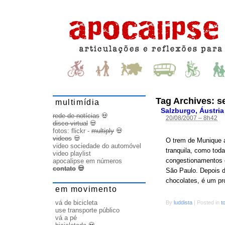
Tag Archives:
s
multimídia
Salzburgo, Áustria
rede de notícias
💀
20/08/2007 – 8h42
disco virtual
💀
fotos:
flickr
-
multiply
💀
videos
💀
O trem de Munique a
video sociedade do automóvel
tranquila, como tod
video playlist
congestionamentos 
apocalipse em números
contato
💀
Săo Paulo. Depois 
chocolates, é um pr
em movimento
vá de bicicleta
By
luddista
|
Posted in
t
use transporte público
vá a pé