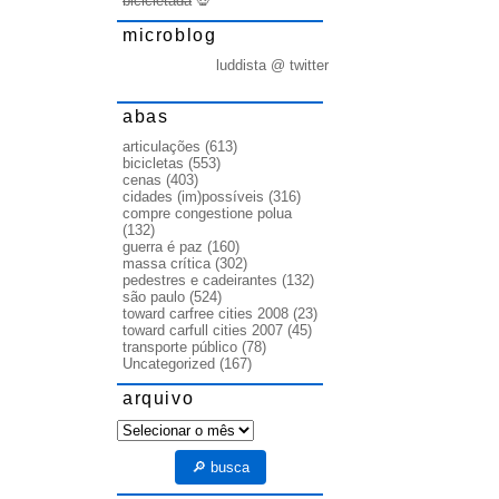
bicicletada
💀
microblog
luddista @ twitter
abas
articulações
(613)
bicicletas
(553)
cenas
(403)
cidades (im)possíveis
(316)
compre congestione polua
(132)
guerra é paz
(160)
massa crítica
(302)
pedestres e cadeirantes
(132)
são paulo
(524)
toward carfree cities 2008
(23)
toward carfull cities 2007
(45)
transporte público
(78)
Uncategorized
(167)
arquivo
arquivo
🔎 busca