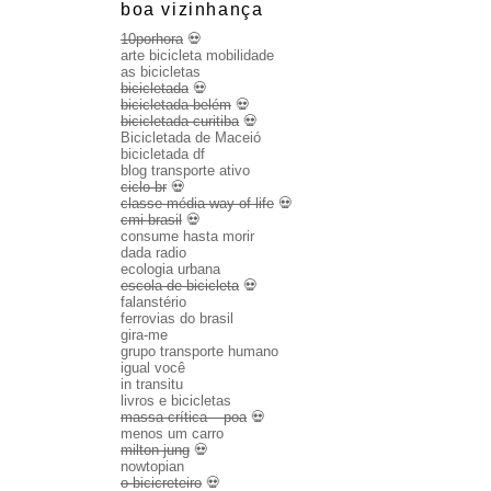
boa vizinhança
10porhora
💀
arte bicicleta mobilidade
as bicicletas
bicicletada
💀
bicicletada belém
💀
bicicletada curitiba
💀
Bicicletada de Maceió
bicicletada df
blog transporte ativo
ciclo br
💀
classe média way of life
💀
cmi brasil
💀
consume hasta morir
dada radio
ecologia urbana
escola de bicicleta
💀
falanstério
ferrovias do brasil
gira-me
grupo transporte humano
igual você
in transitu
livros e bicicletas
massa crítica – poa
💀
menos um carro
milton jung
💀
nowtopian
o bicicreteiro
💀