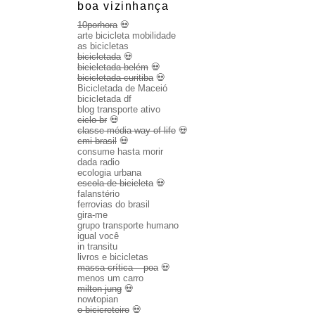
boa vizinhança
10porhora
💀
arte bicicleta mobilidade
as bicicletas
bicicletada
💀
bicicletada belém
💀
bicicletada curitiba
💀
Bicicletada de Maceió
bicicletada df
blog transporte ativo
ciclo br
💀
classe média way of life
💀
cmi brasil
💀
consume hasta morir
dada radio
ecologia urbana
escola de bicicleta
💀
falanstério
ferrovias do brasil
gira-me
grupo transporte humano
igual você
in transitu
livros e bicicletas
massa crítica – poa
💀
menos um carro
milton jung
💀
nowtopian
o bicicreteiro
💀