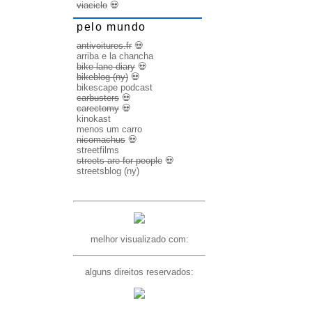
viaciclo
💀
pelo mundo
antivoitures.fr
💀
arriba e la chancha
bike lane diary
💀
bikeblog (ny)
💀
bikescape podcast
carbusters
💀
carectomy
💀
kinokast
menos um carro
nicomachus
💀
streetfilms
streets are for people
💀
streetsblog (ny)
melhor visualizado com:
alguns direitos reservados: