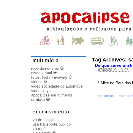
Tag Archives:
s
multimídia
De que serve um li
rede de notícias
💀
07/02/2010 – 1h08
disco virtual
💀
fotos:
flickr
-
multiply
💀
videos
💀
* Alice no País das 
video sociedade do automóvel
video playlist
apocalipse em números
By
luddista
|
Posted in
b
contato
💀
em movimento
vá de bicicleta
use transporte público
vá a pé