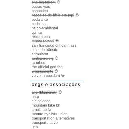
one big torrent
💀
outras vias
panóptico
passeios de bicicleta (sp)
💀
pedalante
pedalinas
psico-ambiental
quintal
recicloteca
renata falzoni
💀
san francisco critical mass
sinal de trânsito
stimulator
tarifazero.org
💀
tc urbes
the official god faq
urbanamente
💀
volvo in oppidum
💀
ongs e associações
abc (blumenau)
💀
antp
ciclocidade
mountain bike bh
time's up
💀
toronto cyclists union
transportation alternatives
transporte ativo
ucb