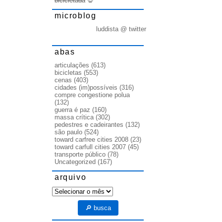
bicicletada
💀
microblog
luddista @ twitter
abas
articulações
(613)
bicicletas
(553)
cenas
(403)
cidades (im)possíveis
(316)
compre congestione polua
(132)
guerra é paz
(160)
massa crítica
(302)
pedestres e cadeirantes
(132)
são paulo
(524)
toward carfree cities 2008
(23)
toward carfull cities 2007
(45)
transporte público
(78)
Uncategorized
(167)
arquivo
arquivo
🔎 busca