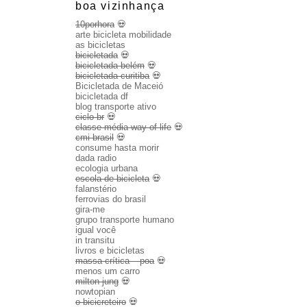
boa vizinhança
10porhora
💀
arte bicicleta mobilidade
as bicicletas
bicicletada
💀
bicicletada belém
💀
bicicletada curitiba
💀
Bicicletada de Maceió
bicicletada df
blog transporte ativo
ciclo br
💀
classe média way of life
💀
cmi brasil
💀
consume hasta morir
dada radio
ecologia urbana
escola de bicicleta
💀
falanstério
ferrovias do brasil
gira-me
grupo transporte humano
igual você
in transitu
livros e bicicletas
massa crítica – poa
💀
menos um carro
milton jung
💀
nowtopian
o bicicreteiro
💀