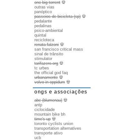
one big torrent
💀
outras vias
panóptico
passeios de bicicleta (sp)
💀
pedalante
pedalinas
psico-ambiental
quintal
recicloteca
renata falzoni
💀
san francisco critical mass
sinal de trânsito
stimulator
tarifazero.org
💀
tc urbes
the official god faq
urbanamente
💀
volvo in oppidum
💀
ongs e associações
abc (blumenau)
💀
antp
ciclocidade
mountain bike bh
time's up
💀
toronto cyclists union
transportation alternatives
transporte ativo
ucb