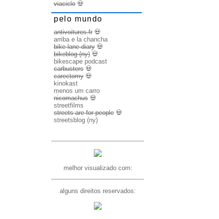
viaciclo
💀
pelo mundo
antivoitures.fr
💀
arriba e la chancha
bike lane diary
💀
bikeblog (ny)
💀
bikescape podcast
carbusters
💀
carectomy
💀
kinokast
menos um carro
nicomachus
💀
streetfilms
streets are for people
💀
streetsblog (ny)
melhor visualizado com:
alguns direitos reservados: