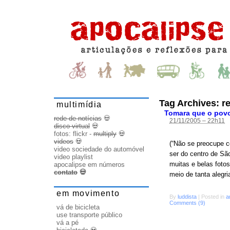
Tag Archives:
r
multimídia
Tomara que o pov
rede de notícias
💀
21/11/2005 – 22h11
disco virtual
💀
fotos:
flickr
-
multiply
💀
videos
💀
(“Não se preocupe c
video sociedade do automóvel
ser do centro de Sã
video playlist
muitas e belas foto
apocalipse em números
contato
💀
meio de tanta alegri
em movimento
By
luddista
|
Posted in
a
Comments (9)
vá de bicicleta
use transporte público
vá a pé