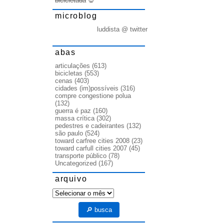
bicicletada
💀
microblog
luddista @ twitter
abas
articulações
(613)
bicicletas
(553)
cenas
(403)
cidades (im)possíveis
(316)
compre congestione polua
(132)
guerra é paz
(160)
massa crítica
(302)
pedestres e cadeirantes
(132)
são paulo
(524)
toward carfree cities 2008
(23)
toward carfull cities 2007
(45)
transporte público
(78)
Uncategorized
(167)
arquivo
arquivo
🔎 busca