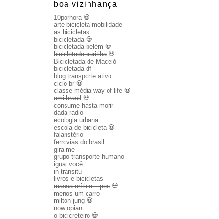
boa vizinhança
10porhora
💀
arte bicicleta mobilidade
as bicicletas
bicicletada
💀
bicicletada belém
💀
bicicletada curitiba
💀
Bicicletada de Maceió
bicicletada df
blog transporte ativo
ciclo br
💀
classe média way of life
💀
cmi brasil
💀
consume hasta morir
dada radio
ecologia urbana
escola de bicicleta
💀
falanstério
ferrovias do brasil
gira-me
grupo transporte humano
igual você
in transitu
livros e bicicletas
massa crítica – poa
💀
menos um carro
milton jung
💀
nowtopian
o bicicreteiro
💀