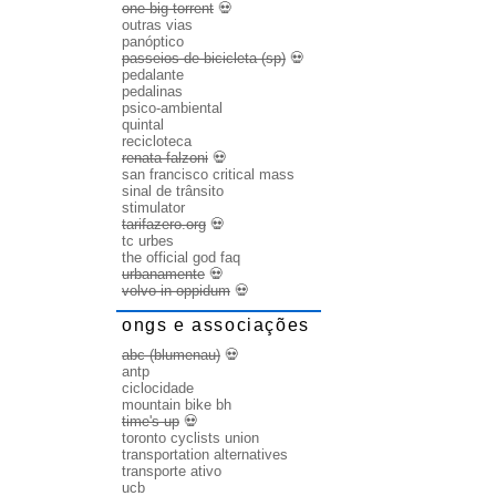
one big torrent
💀
outras vias
panóptico
passeios de bicicleta (sp)
💀
pedalante
pedalinas
psico-ambiental
quintal
recicloteca
renata falzoni
💀
san francisco critical mass
sinal de trânsito
stimulator
tarifazero.org
💀
tc urbes
the official god faq
urbanamente
💀
volvo in oppidum
💀
ongs e associações
abc (blumenau)
💀
antp
ciclocidade
mountain bike bh
time's up
💀
toronto cyclists union
transportation alternatives
transporte ativo
ucb