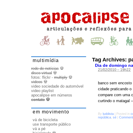
Tag Archives:
p
multimídia
Dia de domingo na
rede de notícias
💀
21/02/2010 – 19h22
disco virtual
💀
fotos:
flickr
-
multiply
💀
videos
💀
banco sem encosto 
video sociedade do automóvel
cidade praticando 
video playlist
compare com uma ci
apocalipse em números
contato
💀
curtindo o matagal
em movimento
By
luddista
|
Posted in
c
república
,
sé
|
Comments
vá de bicicleta
use transporte público
vá a pé