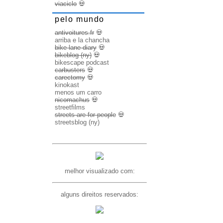
viaciclo
💀
pelo mundo
antivoitures.fr
💀
arriba e la chancha
bike lane diary
💀
bikeblog (ny)
💀
bikescape podcast
carbusters
💀
carectomy
💀
kinokast
menos um carro
nicomachus
💀
streetfilms
streets are for people
💀
streetsblog (ny)
melhor visualizado com:
alguns direitos reservados: