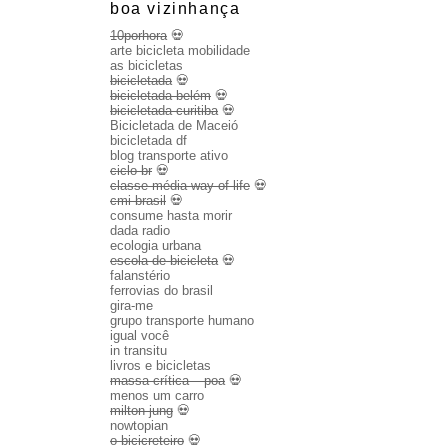
boa vizinhança
10porhora
💀
arte bicicleta mobilidade
as bicicletas
bicicletada
💀
bicicletada belém
💀
bicicletada curitiba
💀
Bicicletada de Maceió
bicicletada df
blog transporte ativo
ciclo br
💀
classe média way of life
💀
cmi brasil
💀
consume hasta morir
dada radio
ecologia urbana
escola de bicicleta
💀
falanstério
ferrovias do brasil
gira-me
grupo transporte humano
igual você
in transitu
livros e bicicletas
massa crítica – poa
💀
menos um carro
milton jung
💀
nowtopian
o bicicreteiro
💀