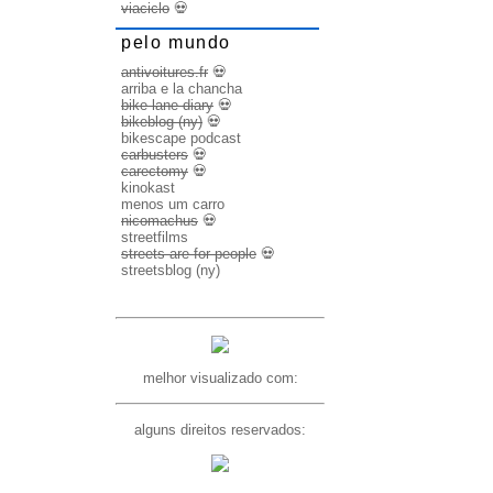
viaciclo
💀
pelo mundo
antivoitures.fr
💀
arriba e la chancha
bike lane diary
💀
bikeblog (ny)
💀
bikescape podcast
carbusters
💀
carectomy
💀
kinokast
menos um carro
nicomachus
💀
streetfilms
streets are for people
💀
streetsblog (ny)
melhor visualizado com:
alguns direitos reservados: