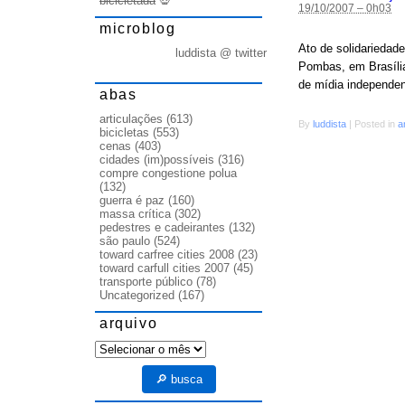
bicicletada
💀
19/10/2007 – 0h03
microblog
Ato de solidariedad
luddista @ twitter
Pombas, em Brasília.
de mídia independe
abas
articulações
(613)
By
luddista
|
Posted in
a
bicicletas
(553)
cenas
(403)
cidades (im)possíveis
(316)
compre congestione polua
(132)
guerra é paz
(160)
massa crítica
(302)
pedestres e cadeirantes
(132)
são paulo
(524)
toward carfree cities 2008
(23)
toward carfull cities 2007
(45)
transporte público
(78)
Uncategorized
(167)
arquivo
arquivo
🔎 busca