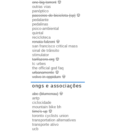
one big torrent
💀
outras vias
panóptico
passeios de bicicleta (sp)
💀
pedalante
pedalinas
psico-ambiental
quintal
recicloteca
renata falzoni
💀
san francisco critical mass
sinal de trânsito
stimulator
tarifazero.org
💀
tc urbes
the official god faq
urbanamente
💀
volvo in oppidum
💀
ongs e associações
abc (blumenau)
💀
antp
ciclocidade
mountain bike bh
time's up
💀
toronto cyclists union
transportation alternatives
transporte ativo
ucb