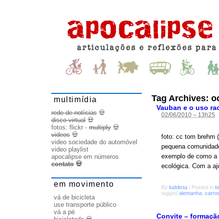
Tag Archives:
o
multimídia
Vauban e o uso ra
rede de notícias
💀
02/06/2010 – 13h25
disco virtual
💀
fotos:
flickr
-
multiply
💀
videos
💀
foto: cc tom brehm (
video sociedade do automóvel
pequena comunidade
video playlist
exemplo de como a p
apocalipse em números
contato
💀
ecológica. Com a aj
em movimento
By
luddista
|
Posted in
b
tagged
alemanha
,
carro
vá de bicicleta
use transporte público
vá a pé
Convite – formação