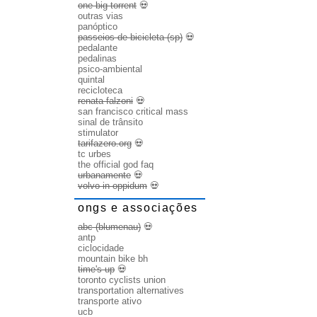
one big torrent
💀
outras vias
panóptico
passeios de bicicleta (sp)
💀
pedalante
pedalinas
psico-ambiental
quintal
recicloteca
renata falzoni
💀
san francisco critical mass
sinal de trânsito
stimulator
tarifazero.org
💀
tc urbes
the official god faq
urbanamente
💀
volvo in oppidum
💀
ongs e associações
abc (blumenau)
💀
antp
ciclocidade
mountain bike bh
time's up
💀
toronto cyclists union
transportation alternatives
transporte ativo
ucb