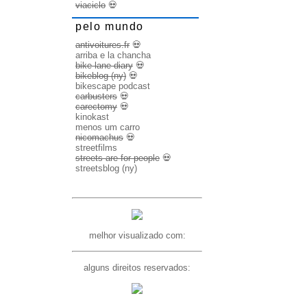
viaciclo
💀
pelo mundo
antivoitures.fr
💀
arriba e la chancha
bike lane diary
💀
bikeblog (ny)
💀
bikescape podcast
carbusters
💀
carectomy
💀
kinokast
menos um carro
nicomachus
💀
streetfilms
streets are for people
💀
streetsblog (ny)
melhor visualizado com:
alguns direitos reservados: