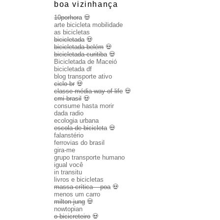
boa vizinhança
10porhora
💀
arte bicicleta mobilidade
as bicicletas
bicicletada
💀
bicicletada belém
💀
bicicletada curitiba
💀
Bicicletada de Maceió
bicicletada df
blog transporte ativo
ciclo br
💀
classe média way of life
💀
cmi brasil
💀
consume hasta morir
dada radio
ecologia urbana
escola de bicicleta
💀
falanstério
ferrovias do brasil
gira-me
grupo transporte humano
igual você
in transitu
livros e bicicletas
massa crítica – poa
💀
menos um carro
milton jung
💀
nowtopian
o bicicreteiro
💀