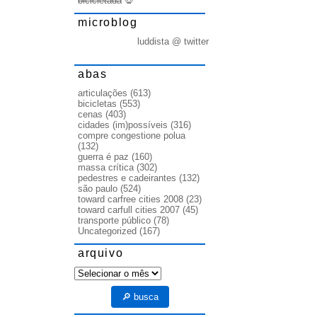
bicicletada
💀
microblog
luddista @ twitter
abas
articulações
(613)
bicicletas
(553)
cenas
(403)
cidades (im)possíveis
(316)
compre congestione polua
(132)
guerra é paz
(160)
massa crítica
(302)
pedestres e cadeirantes
(132)
são paulo
(524)
toward carfree cities 2008
(23)
toward carfull cities 2007
(45)
transporte público
(78)
Uncategorized
(167)
arquivo
arquivo
🔎 busca