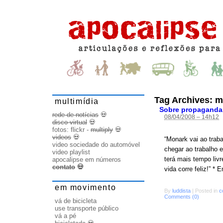
Tag Archives:
m
multimídia
Sobre propaganda 
rede de notícias
💀
08/04/2008 – 14h12
disco virtual
💀
fotos:
flickr
-
multiply
💀
videos
💀
“Monark vai ao tra
video sociedade do automóvel
chegar ao trabalho 
video playlist
terá mais tempo livr
apocalipse em números
contato
💀
vida corre feliz!” * 
em movimento
By
luddista
|
Posted in
c
Comments (0)
vá de bicicleta
use transporte público
vá a pé