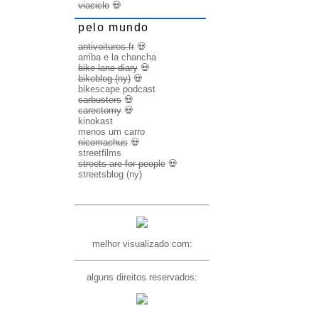
viaciclo
💀
pelo mundo
antivoitures.fr
💀
arriba e la chancha
bike lane diary
💀
bikeblog (ny)
💀
bikescape podcast
carbusters
💀
carectomy
💀
kinokast
menos um carro
nicomachus
💀
streetfilms
streets are for people
💀
streetsblog (ny)
melhor visualizado com:
alguns direitos reservados: