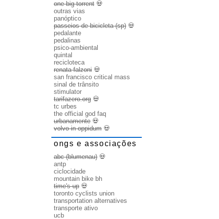
one big torrent
💀
outras vias
panóptico
passeios de bicicleta (sp)
💀
pedalante
pedalinas
psico-ambiental
quintal
recicloteca
renata falzoni
💀
san francisco critical mass
sinal de trânsito
stimulator
tarifazero.org
💀
tc urbes
the official god faq
urbanamente
💀
volvo in oppidum
💀
ongs e associações
abc (blumenau)
💀
antp
ciclocidade
mountain bike bh
time's up
💀
toronto cyclists union
transportation alternatives
transporte ativo
ucb