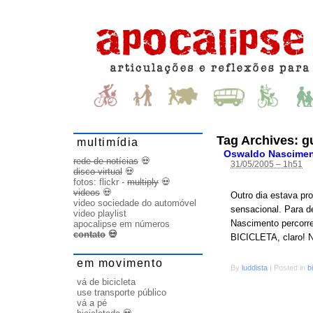
Tag Archives:
g
multimídia
Oswaldo Nascimento
rede de notícias
💀
31/05/2005 – 1h51
disco virtual
💀
fotos:
flickr
-
multiply
💀
videos
💀
Outro dia estava pr
video sociedade do automóvel
sensacional. Para d
video playlist
Nascimento percorre
apocalipse em números
contato
💀
BICICLETA, claro! 
em movimento
By
luddista
|
Posted in
b
vá de bicicleta
use transporte público
vá a pé