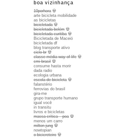
boa vizinhança
10porhora
💀
arte bicicleta mobilidade
as bicicletas
bicicletada
💀
bicicletada belém
💀
bicicletada curitiba
💀
Bicicletada de Maceió
bicicletada df
blog transporte ativo
ciclo br
💀
classe média way of life
💀
cmi brasil
💀
consume hasta morir
dada radio
ecologia urbana
escola de bicicleta
💀
falanstério
ferrovias do brasil
gira-me
grupo transporte humano
igual você
in transitu
livros e bicicletas
massa crítica – poa
💀
menos um carro
milton jung
💀
nowtopian
o bicicreteiro
💀