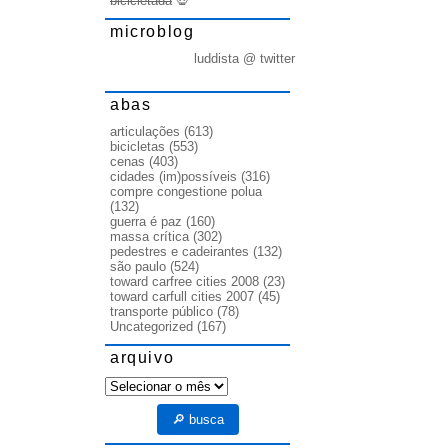
bicicletada
💀
microblog
luddista @ twitter
abas
articulações
(613)
bicicletas
(553)
cenas
(403)
cidades (im)possíveis
(316)
compre congestione polua
(132)
guerra é paz
(160)
massa crítica
(302)
pedestres e cadeirantes
(132)
são paulo
(524)
toward carfree cities 2008
(23)
toward carfull cities 2007
(45)
transporte público
(78)
Uncategorized
(167)
arquivo
arquivo
🔎 busca