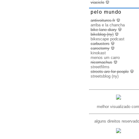
viaciclo
💀
pelo mundo
antivoitures.fr
💀
arriba e la chancha
bike lane diary
💀
bikeblog (ny)
💀
bikescape podcast
carbusters
💀
carectomy
💀
kinokast
menos um carro
nicomachus
💀
streetfilms
streets are for people
💀
streetsblog (ny)
melhor visualizado com
alguns direitos reservad