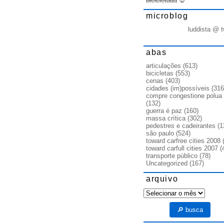
bicicletada
💀
microblog
luddista @ t
abas
articulações
(613)
bicicletas
(553)
cenas
(403)
cidades (im)possíveis
(316
compre congestione polua
(132)
guerra é paz
(160)
massa crítica
(302)
pedestres e cadeirantes
(1
são paulo
(524)
toward carfree cities 2008
(
toward carfull cities 2007
(
transporte público
(78)
Uncategorized
(167)
arquivo
arquivo
🔎 busca