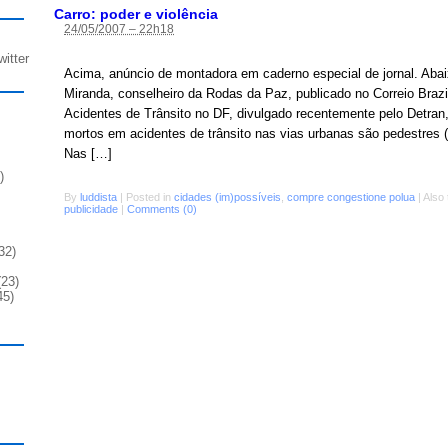
Carro: poder e violência
24/05/2007 – 22h18
witter
Acima, anúncio de montadora em caderno especial de jornal. Abai
Miranda, conselheiro da Rodas da Paz, publicado no Correio Brazi
Acidentes de Trânsito no DF, divulgado recentemente pelo Detra
mortos em acidentes de trânsito nas vias urbanas são pedestres (
Nas […]
)
By
luddista
|
Posted in
cidades (im)possíveis
,
compre congestione polua
|
Also
publicidade
|
Comments (0)
32)
23)
45)