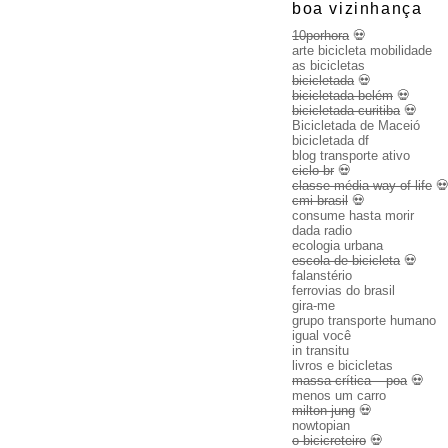
boa vizinhança
10porhora
💀
arte bicicleta mobilidade
as bicicletas
bicicletada
💀
bicicletada belém
💀
bicicletada curitiba
💀
Bicicletada de Maceió
bicicletada df
blog transporte ativo
ciclo br
💀
classe média way of life

cmi brasil
💀
consume hasta morir
dada radio
ecologia urbana
escola de bicicleta
💀
falanstério
ferrovias do brasil
gira-me
grupo transporte humano
igual você
in transitu
livros e bicicletas
massa crítica – poa
💀
menos um carro
milton jung
💀
nowtopian
o bicicreteiro
💀