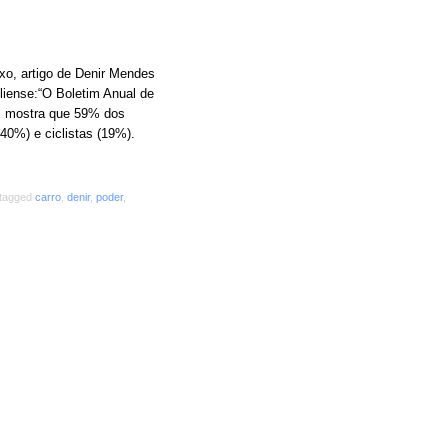
xo, artigo de Denir Mendes
liense:“O Boletim Anual de
n, mostra que 59% dos
40%) e ciclistas (19%).
 tagged
carro
,
denir
,
poder
,