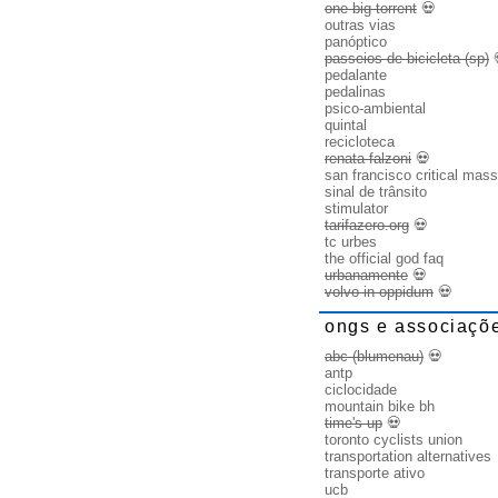
one big torrent
💀
outras vias
panóptico
passeios de bicicleta (sp)
pedalante
pedalinas
psico-ambiental
quintal
recicloteca
renata falzoni
💀
san francisco critical mass
sinal de trânsito
stimulator
tarifazero.org
💀
tc urbes
the official god faq
urbanamente
💀
volvo in oppidum
💀
ongs e associaçõ
abc (blumenau)
💀
antp
ciclocidade
mountain bike bh
time's up
💀
toronto cyclists union
transportation alternatives
transporte ativo
ucb