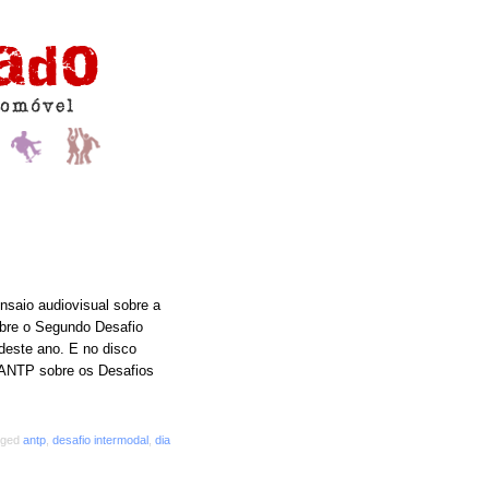
aio audiovisual sobre a
obre o Segundo Desafio
deste ano. E no disco
a ANTP sobre os Desafios
gged
antp
,
desafio intermodal
,
dia