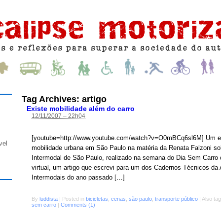
Tag Archives:
artigo
Existe mobilidade além do carro
12/11/2007 – 22h04
[youtube=http://www.youtube.com/watch?v=O0mBCq6sl6M] Um ens
vel
mobilidade urbana em São Paulo na matéria da Renata Falzoni s
Intermodal de São Paulo, realizado na semana do Dia Sem Carro 
virtual, um artigo que escrevi para um dos Cadernos Técnicos d
Intermodais do ano passado […]
By
luddista
|
Posted in
bicicletas
,
cenas
,
são paulo
,
transporte público
|
Also ta
sem carro
|
Comments (1)