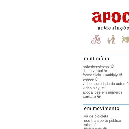
multimídia
rede de notícias
💀
disco virtual
💀
fotos:
flickr
-
multiply
💀
videos
💀
video sociedade do automó
video playlist
apocalipse em números
contato
💀
em movimento
vá de bicicleta
use transporte público
vá a pé